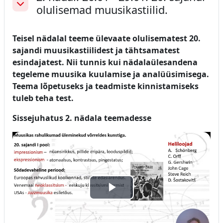
olulisemad muusikastiilid.
Ahenda
Teisel nädalal teeme ülevaate olulisematest 20.
sajandi muusikastiilidest ja tähtsamatest
esindajatest. Nii tunnis kui nädalaülesandena
tegeleme muusika kuulamise ja analüüsimisega.
Teema lõpetuseks ja teadmiste kinnistamiseks
tuleb teha test.
Sissejuhatus 2. nädala teemadesse
Esita
video