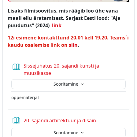
Lisaks filmisoovitus, mis räägib loo ühe vana
maali ellu äratamisest. Sarjast Eesti lood: "Aja
puudutus" (2024)
link
12i esimene kontakttund 20.01 kell 19.20. Teams´i
kaudu osalemise link on
siin
.
Sissejuhatus 20. sajandi kunsti ja
Raamat
muusikasse
Sooritamine
õppematerjal
Raamat
20. sajandi arhitektuur ja disain.
Sooritamine