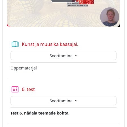
Esita
video
Raamat
Kunst ja muusika kaasajal.
Sooritamine
Õppematerjal
6. test
Sooritamine
Test 6. nädala teemade kohta.