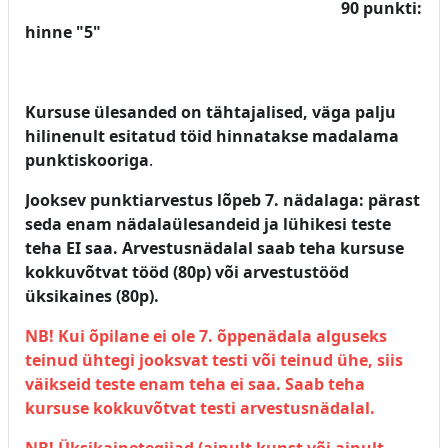
90 punkti:
hinne "5"
Kursuse ülesanded on tähtajalised, väga palju
hilinenult esitatud töid hinnatakse madalama
punktiskooriga
.
Jooksev punktiarvestus lõpeb 7. nädalaga: pärast
seda enam nädalaülesandeid ja lühikesi teste
teha EI saa.
Arvestusnädalal saab teha kursuse
kokkuvõtvat tööd (80p) või arvestustööd
üksikaines (80p).
NB! Kui õpilane ei ole 7. õppenädala alguseks
teinud ühtegi jooksvat testi või teinud ühe, siis
väikseid teste enam teha ei saa. Saab teha
kursuse kokkuvõtvat testi arvestusnädalal.
NB! Üksikainetegijad (ainult kunst või ainult