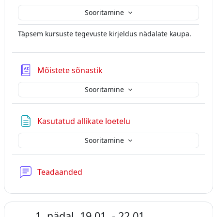
Sooritamine
Täpsem kursuste tegevuste kirjeldus nädalate kaupa.
Mõistete sõnastik
Sooritamine
Lehekülg
Kasutatud allikate loetelu
Sooritamine
Foorum
Teadaanded
1. nädal. 19.01. - 22.01.