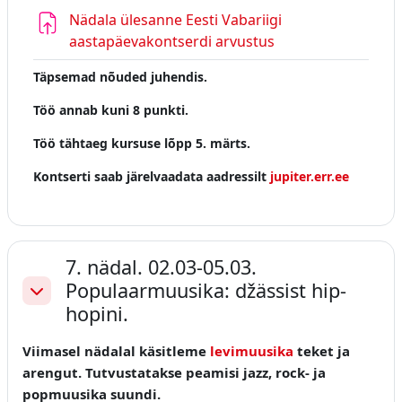
Nädala ülesanne Eesti Vabariigi
aastapäevakontserdi arvustus
Täpsemad nõuded juhendis.
Töö annab kuni 8 punkti.
Töö tähtaeg kursuse lõpp 5. märts.
Kontserti saab järelvaadata aadressilt
jupiter.err.ee
7. nädal. 02.03-05.03.
Populaarmuusika: džässist hip-
Ahenda
hopini.
Viimasel nädalal käsitleme
levimuusika
teket ja
arengut. Tutvustatakse peamisi jazz, rock- ja
popmuusika suundi.