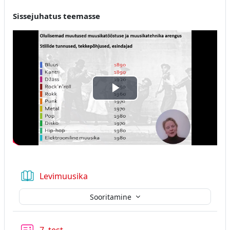
Sissejuhatus teemasse
Esita
video
Raamat
Levimuusika
Sooritamine