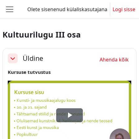
Jäta vahele peasisuni
Olete sisenenud külaliskasutajana
Logi sisse
Küljepaneel
Kultuurilugu III osa
Section outline
Üldine
Ahenda kõik
Ahenda
Kursuse tutvustus
Esita
video