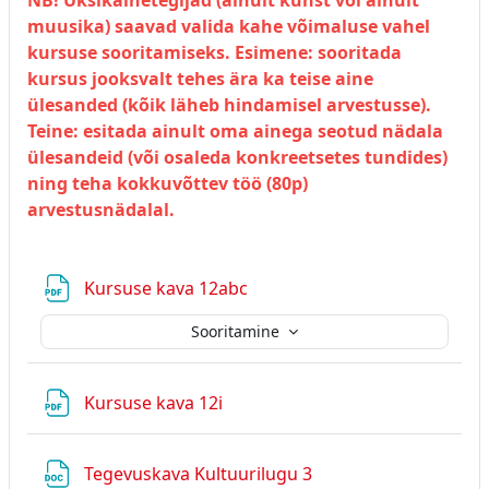
muusika) saavad valida kahe võimaluse vahel
kursuse sooritamiseks. Esimene: sooritada
kursus jooksvalt tehes ära ka teise aine
ülesanded (kõik läheb hindamisel arvestusse).
Teine: esitada ainult oma ainega seotud nädala
ülesandeid (või osaleda konkreetsetes tundides)
ning teha kokkuvõttev töö (80p)
arvestusnädalal.
Fail
Kursuse kava 12abc
Sooritamine
Fail
Kursuse kava 12i
Fail
Tegevuskava Kultuurilugu 3