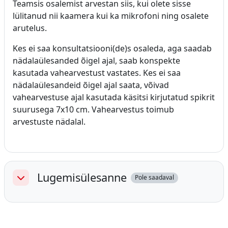
Teamsis osalemist arvestan siis, kui olete sisse
lülitanud nii kaamera kui ka mikrofoni ning osalete
arutelus.
Kes ei saa konsultatsiooni(de)s osaleda, aga saadab
nädalaülesanded õigel ajal, saab konspekte
kasutada vahearvestust vastates. Kes ei saa
nädalaülesandeid õigel ajal saata, võivad
vahearvestuse ajal kasutada käsitsi kirjutatud spikrit
suurusega 7x10 cm. Vahearvestus toimub
arvestuste nädalal.
Lugemisülesanne
Pole saadaval
Ahenda