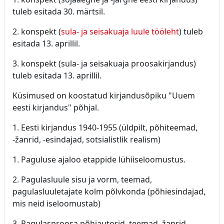
tuleb esitada 30. märtsil.
2. konspekt (
sula- ja seisakuaja luule tööleht
) tuleb
esitada 13. aprillil.
3. konspekt (sula- ja seisakuaja proosakirjandus)
tuleb esitada 13. aprillil.
Küsimused on koostatud kirjandusõpiku "Uuem
eesti kirjandus" põhjal.
1. Eesti kirjandus 1940-1955 (üldpilt, põhiteemad,
-žanrid, -esindajad, sotsialistlik realism)
1. Paguluse ajaloo etappide lühiiseloomustus.
2. Pagulasluule sisu ja vorm, teemad,
pagulasluuletajate kolm põlvkonda (põhiesindajad,
mis neid iseloomustab)
3. Pagulasproosa põhiautorid, teemad, žanrid,