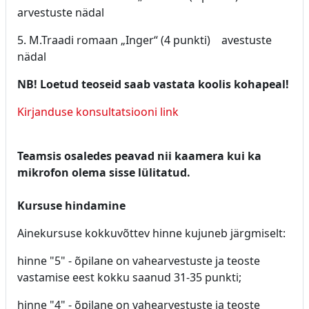
arvestuste nädal
5. M.Traadi romaan „Inger“ (4 punkti) avestuste
nädal
NB! Loetud teoseid saab vastata koolis kohapeal!
Kirjanduse konsultatsiooni link
Teamsis osaledes peavad nii kaamera kui ka
mikrofon olema sisse lülitatud.
Kursuse hindamine
Ainekursuse kokkuvõttev hinne kujuneb järgmiselt:
hinne "5" - õpilane on vahearvestuste ja teoste
vastamise eest kokku saanud 31-35 punkti;
hinne "4" - õpilane on vahearvestuste ja teoste