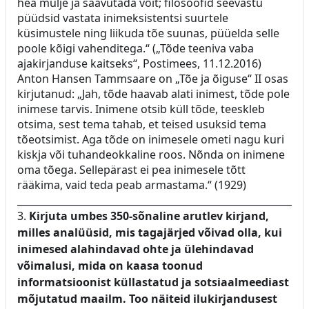
hea mulje ja saavutada võit; filosoofid seevastu
püüdsid vastata inimeksistentsi suurtele
küsimustele ning liikuda tõe suunas, püüelda selle
poole kõigi vahenditega.“ („Tõde teeniva vaba
ajakirjanduse kaitseks“, Postimees, 11.12.2016)
Anton Hansen Tammsaare on „Tõe ja õiguse“ II osas
kirjutanud: „Jah, tõde haavab alati inimest, tõde pole
inimese tarvis. Inimene otsib küll tõde, teeskleb
otsima, sest tema tahab, et teised usuksid tema
tõeotsimist. Aga tõde on inimesele ometi nagu kuri
kiskja või tuhandeokkaline roos. Nõnda on inimene
oma tõega. Sellepärast ei pea inimesele tõtt
rääkima, vaid teda peab armastama.“ (1929)
____________________________________________________________
3.
Kirjuta umbes 350-sõnaline arutlev kirjand,
milles analüüsid, mis tagajärjed võivad olla, kui
inimesed alahindavad ohte ja ülehindavad
võimalusi, mida on kaasa toonud
informatsioonist küllastatud ja sotsiaalmeediast
mõjutatud maailm.
Too näiteid ilukirjandusest