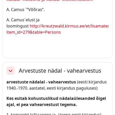
A. Camus `“Võõras“.
A. Camus´elust ja
loomingust
http://kreutzwald.kirmus.ee/et/lisamaterjali
item_id=279&table=Persons
Arvestuste nädal - vahearvestus
Ahenda
arvestuste nädalal - vahearvestus
(eesti kirjandus
1940.-1970. aastatel, eesti kirjandus paguluses)
Kes esitab kohustuslikud nädalaülesanded õigel
ajal, ei pea vahearvestust tegema.
1. konspekt (sõjaaegne ja -järgne eesti kirjandus)