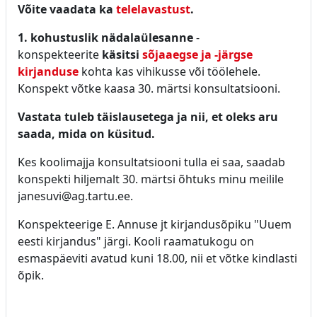
Võite vaadata ka
telelavastust
.
1. kohustuslik nädalaülesanne
-
konspekteerite
käsitsi
sõjaaegse ja -järgse
kirjanduse
kohta kas vihikusse või töölehele.
Konspekt võtke kaasa 30. märtsi konsultatsiooni.
Vastata tuleb täislausetega ja nii, et oleks aru
saada, mida on küsitud.
Kes koolimajja konsultatsiooni tulla ei saa, saadab
konspekti hiljemalt 30. märtsi õhtuks minu meilile
janesuvi@ag.tartu.ee.
Konspekteerige E. Annuse jt kirjandusõpiku "Uuem
eesti kirjandus" järgi. Kooli raamatukogu on
esmaspäeviti avatud kuni 18.00, nii et võtke kindlasti
õpik.