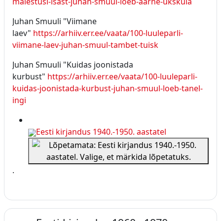
malestusi-isast-juhan-smuul-loeb-aarne-ukskula
Juhan Smuuli "Viimane
laev"
https://arhiiv.err.ee/vaata/100-luuleparli-
viimane-laev-juhan-smuul-tambet-tuisk
Juhan Smuuli "Kuidas joonistada
kurbust"
https://arhiiv.err.ee/vaata/100-luuleparli-
kuidas-joonistada-kurbust-juhan-smuul-loeb-tanel-
ingi
Eesti kirjandus 1940.-1950. aastatel
.