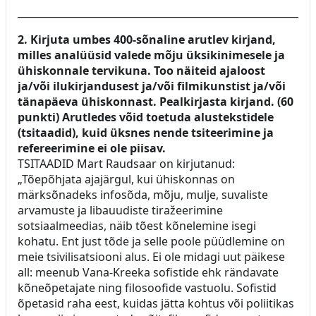
____________________________________________________________
2. Kirjuta umbes 400-sõnaline arutlev kirjand,
milles analüüsid valede mõju üksikinimesele ja
ühiskonnale tervikuna. Too näiteid ajaloost
ja/või ilukirjandusest ja/või filmikunstist ja/või
tänapäeva ühiskonnast. Pealkirjasta kirjand. (60
punkti)
Arutledes võid toetuda alustekstidele
(tsitaadid), kuid üksnes nende tsiteerimine ja
refereerimine ei ole piisav.
TSITAADID Mart Raudsaar on kirjutanud:
„Tõepõhjata ajajärgul, kui ühiskonnas on
märksõnadeks infosõda, mõju, mulje, suvaliste
arvamuste ja libauudiste tiražeerimine
sotsiaalmeedias, näib tõest kõnelemine isegi
kohatu. Ent just tõde ja selle poole püüdlemine on
meie tsivilisatsiooni alus. Ei ole midagi uut päikese
all: meenub Vana-Kreeka sofistide ehk rändavate
kõneõpetajate ning filosoofide vastuolu. Sofistid
õpetasid raha eest, kuidas jätta kohtus või poliitikas