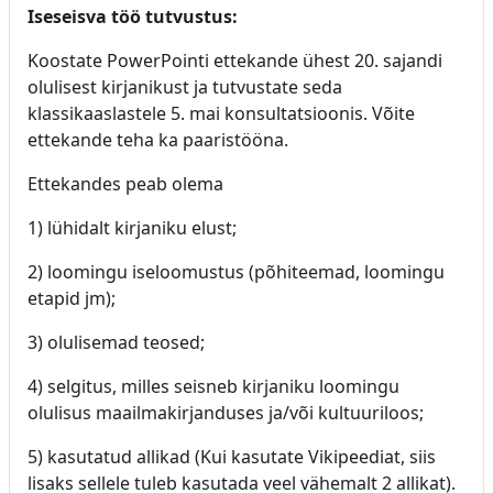
Iseseisva töö tutvustus:
Koostate PowerPointi ettekande ühest 20. sajandi
olulisest kirjanikust ja tutvustate seda
klassikaaslastele 5. mai konsultatsioonis. Võite
ettekande teha ka paaristööna.
Ettekandes peab olema
1) lühidalt kirjaniku elust;
2) loomingu iseloomustus (põhiteemad, loomingu
etapid jm);
3) olulisemad teosed;
4) selgitus, milles seisneb kirjaniku loomingu
olulisus maailmakirjanduses ja/või kultuuriloos;
5) kasutatud allikad (Kui kasutate Vikipeediat, siis
lisaks sellele tuleb kasutada veel vähemalt 2 allikat).