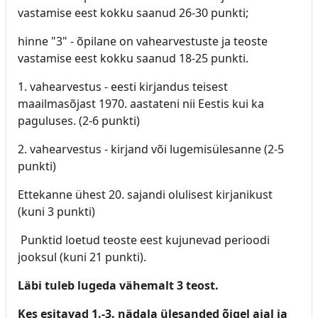
vastamise eest kokku saanud 26-30 punkti;
hinne "3" - õpilane on vahearvestuste ja teoste
vastamise eest kokku saanud 18-25 punkti.
1. vahearvestus - eesti kirjandus teisest
maailmasõjast 1970. aastateni nii Eestis kui ka
paguluses. (2-6 punkti)
2. vahearvestus - kirjand või lugemisülesanne (2-5
punkti)
Ettekanne ühest 20. sajandi olulisest kirjanikust
(kuni 3 punkti)
Punktid loetud teoste eest kujunevad perioodi
jooksul (kuni 21 punkti).
Läbi tuleb lugeda vähemalt 3 teost.
Kes esitavad 1.-3. nädala ülesanded õigel ajal ja