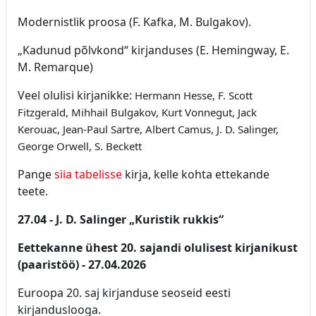
Modernistlik proosa (F. Kafka, M. Bulgakov).
„Kadunud põlvkond“ kirjanduses (E. Hemingway, E.
M. Remarque)
Veel olulisi kirjanikke:
Hermann Hesse,
F. Scott
Fitzgerald,
Mihhail Bulgakov,
Kurt Vonnegut,
Jack
Kerouac,
Jean-Paul Sartre,
Albert Camus, J. D. Salinger,
George Orwell, S. Beckett
Pange
siia tabelisse
kirja, kelle kohta ettekande
teete.
27.04 - J. D. Salinger „Kuristik rukkis“
Eettekanne ühest 20. sajandi olulisest kirjanikust
(paaristöö) - 27.04.2026
Euroopa 20. saj kirjanduse seoseid eesti
kirjanduslooga.