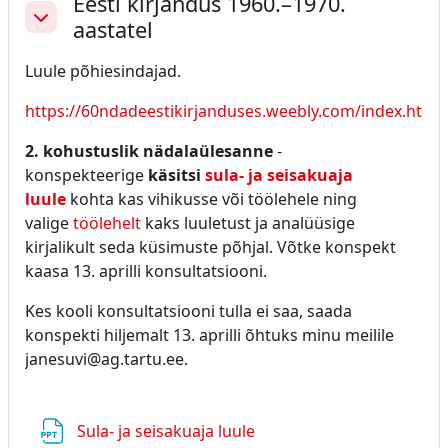
Eesti kirjandus 1960.–1970.
aastatel
Ahenda
Luule põhiesindajad.
https://60ndadeestikirjanduses.weebly.com/index.html
2. kohustuslik nädalaülesanne
-
konspekteerige
käsitsi
sula- ja seisakuaja
luule
kohta kas vihikusse või töölehele ning
valige
töölehelt
kaks luuletust ja analüüsige
kirjalikult seda küsimuste põhjal. Võtke konspekt
kaasa 13. aprilli konsultatsiooni.
Kes kooli konsultatsiooni tulla ei saa, saada
konspekti hiljemalt 13. aprilli õhtuks minu meilile
janesuvi@ag.tartu.ee.
Fail
Sula- ja seisakuaja luule