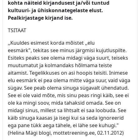
kohta näiteid kirjandusest ja/või tuntud
kultuuri- ja ühiskonnategelaste elust.
Pealkirjastage kirjand ise.
TSITAAT
,,Kuuldes esimest korda mõistet ,,elu
eesmärk", tekitas see minus järgmisi kujutluspilte.
Esiteks peaks see olema midagi väga suurt, teiseks
muutumatut ja kolmandaks hõlmama teiste
aitamist. Tegelikkuses on asi hoopis teisiti. Inimese
elu eesmärk ei pea olema mitte väga suur, vaid väga
sügav. See peab olema sinuga sügavalt ühendatud.
See ei ole vaid mõte, mis sinu peas ringi käib, see ei
ole ka mingi soov, mida tahaksid omada. See on
midagi sinus, millest sa lihtsalt ei saa loobuda. See
käib sinuga kaasas ja isegi kui sa seda ignoreerid
ega pane tükk aega tähele, ei lähe see kuhugi."
(Helina Mägi blogi, mottetreening.ee, 02.11.2012)