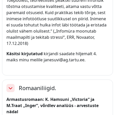
Tõepoolest, teoreetiliselt peakski suurem infohulk
tõstma otsustamise kvaliteeti, aitama vastu võtta
paremaid otsuseid. Kuid praktikas tekib tõrge, sest
inimese infotöötluse suutlikkusel on piirid. Inimene
ei suuda tohutut hulka infot läbi töötada ja eristada
olulist vähem olulisest.“ („Infomüra moonutab
maailmapilti ja tekitab stressi“, ERR, Novaator,
17.12.2018)
Käsitsi kirjutatud
kirjandi saadate hiljemalt 4.
maiks minu meilile janesuvi@ag.tartu.ee.
Romaaniliigid.
Ahenda
Armastusromaan: K. Hamsuni „Victoria“ ja
M.Traat „Inger“, võrdlev analüüs - arvestuste
nädal