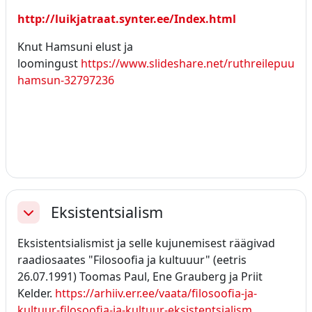
http://luikjatraat.synter.ee/Index.html
Knut Hamsuni elust ja
loomingust
https://www.slideshare.net/ruthreilepuusa
hamsun-32797236
Eksistentsialism
Ahenda
Eksistentsialismist ja selle kujunemisest räägivad
raadiosaates "Filosoofia ja kultuuur" (eetris
26.07.1991) Toomas Paul, Ene Grauberg ja Priit
Kelder.
https://arhiiv.err.ee/vaata/filosoofia-ja-
kultuur-filosoofia-ja-kultuur-eksistentsialism