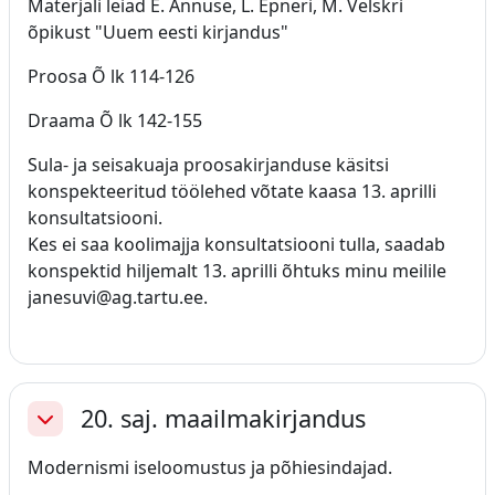
Materjali leiad E. Annuse, L. Epneri, M. Velskri
õpikust "Uuem eesti kirjandus"
Proosa Õ lk 114-126
Draama Õ lk 142-155
Sula- ja seisakuaja proosakirjanduse käsitsi
konspekteeritud töölehed võtate kaasa 13. aprilli
konsultatsiooni.
Kes ei saa koolimajja konsultatsiooni tulla, saadab
konspektid hiljemalt 13. aprilli õhtuks minu meilile
janesuvi@ag.tartu.ee.
20. saj. maailmakirjandus
Ahenda
Modernismi iseloomustus ja põhiesindajad.