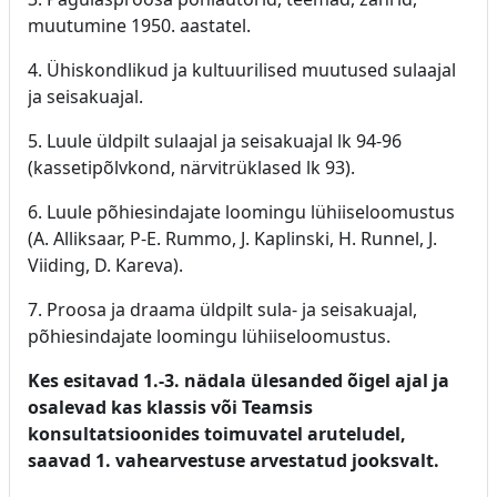
muutumine 1950. aastatel.
4. Ühiskondlikud ja kultuurilised muutused sulaajal
ja seisakuajal.
5. Luule üldpilt sulaajal ja seisakuajal lk 94-96
(kassetipõlvkond, närvitrüklased lk 93).
6. Luule põhiesindajate loomingu lühiiseloomustus
(A. Alliksaar, P-E. Rummo, J. Kaplinski, H. Runnel, J.
Viiding, D. Kareva).
7. Proosa ja draama üldpilt sula- ja seisakuajal,
põhiesindajate loomingu lühiiseloomustus.
Kes esitavad 1.-3. nädala ülesanded õigel ajal ja
osalevad kas klassis või Teamsis
konsultatsioonides toimuvatel aruteludel,
saavad 1. vahearvestuse arvestatud jooksvalt.