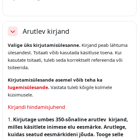
Arutlev kirjand
Ahenda
Valige üks kirjutamisülesanne.
Kirjand peab lähtuma
ülesandest. Tsitaati võib kasutada käsitluse toena. Kui
kasutate tsitaati, tuleb seda korrektselt refereerida või
tsiteerida.
Kirjutamisülesande asemel võib teha ka
lugemisülesande
.
Vastata tuleb kõigile kolmele
küsimusele.
Kirjandi hindamisjuhend
1.
Kirjutage umbes 350-sõnaline arutlev kirjand,
milles käsitlete inimese elu eesmärke. Arutlege,
kuidas seatud eesmärkideni jõuda. Tooge selle