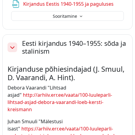
Fail
Kirjandus Eestis 1940-1955 ja paguluses
Sooritamine
Eesti kirjandus 1940–1955: sõda ja
stalinism
Ahenda
Kirjanduse põhiesindajad (J. Smuul,
D. Vaarandi, A. Hint).
Debora Vaarandi "Lihtsad
asjad"
http://arhiiv.err.ee/vaata/100-luuleparli-
lihtsad-asjad-debora-vaarandi-loeb-kersti-
kreismann
Juhan Smuuli "Mälestusi
isast"
https://arhiiv.err.ee/vaata/100-luuleparli-