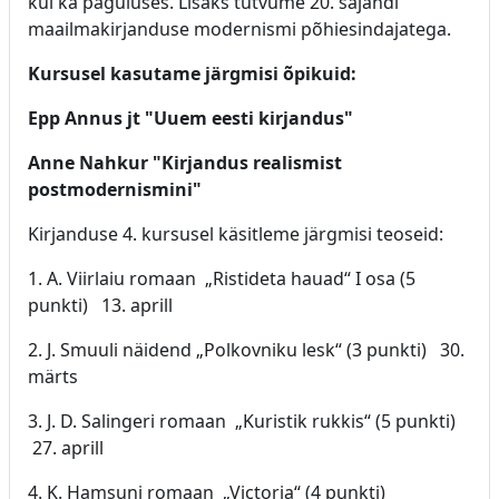
kui ka paguluses. Lisaks tutvume 20. sajandi
maailmakirjanduse modernismi põhiesindajatega.
Kursusel kasutame järgmisi õpikuid:
Epp Annus jt "Uuem eesti kirjandus"
Anne Nahkur "Kirjandus realismist
postmodernismini"
Kirjanduse 4. kursusel käsitleme järgmisi teoseid:
1. A. Viirlaiu romaan „Ristideta hauad“ I osa (5
punkti) 13. aprill
2. J. Smuuli näidend „Polkovniku lesk“ (3 punkti) 30.
märts
3. J. D. Salingeri romaan „Kuristik rukkis“ (5 punkti)
27. aprill
4. K. Hamsuni romaan „Victoria“ (4 punkti)