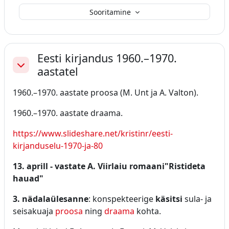
Sooritamine
Eesti kirjandus 1960.–1970.
aastatel
Ahenda
1960.–1970. aastate proosa (M. Unt ja A. Valton).
1960.–1970. aastate draama.
https://www.slideshare.net/kristinr/eesti-
kirjanduselu-1970-ja-80
13. aprill - vastate A. Viirlaiu romaani"Ristideta
hauad"
3. nädalaülesanne
: konspekteerige
käsitsi
sula- ja
seisakuaja
proosa
ning
draama
kohta.