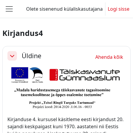
Jäta vahele peasisuni
Olete sisenenud külaliskasutajana
Logi sisse
Küljepaneel
Kirjandus4
Section outline
Üldine
Ahenda kõik
Ahenda
Kirjanduse 4. kursusel käsitleme eesti kirjandust 20.
sajandi keskpaigast kuni 1970. aastateni nii Eestis