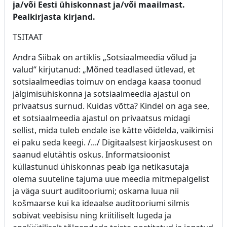
ja/või Eesti ühiskonnast ja/või maailmast.
Pealkirjasta kirjand.
TSITAAT
Andra Siibak on artiklis „Sotsiaalmeedia võlud ja
valud“ kirjutanud: „Mõned teadlased ütlevad, et
sotsiaalmeedias toimuv on endaga kaasa toonud
jälgimisühiskonna ja sotsiaalmeedia ajastul on
privaatsus surnud. Kuidas võtta? Kindel on aga see,
et sotsiaalmeedia ajastul on privaatsus midagi
sellist, mida tuleb endale ise kätte võidelda, vaikimisi
ei paku seda keegi. /.../ Digitaalsest kirjaoskusest on
saanud elutähtis oskus. Informatsioonist
küllastunud ühiskonnas peab iga netikasutaja
olema suuteline tajuma uue meedia mitmepalgelist
ja väga suurt auditooriumi; oskama luua nii
košmaarse kui ka ideaalse auditooriumi silmis
sobivat veebisisu ning kriitiliselt lugeda ja