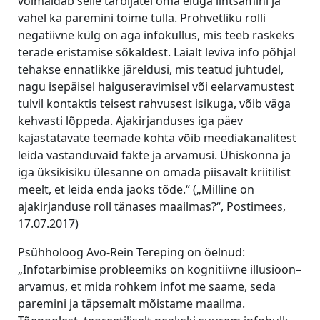
võimaldab selle tarbijatel oma eluga lihtsamini ja
vahel ka paremini toime tulla. Prohvetliku rolli
negatiivne külg on aga infoküllus, mis teeb raskeks
terade eristamise sõkaldest. Laialt leviva info põhjal
tehakse ennatlikke järeldusi, mis teatud juhtudel,
nagu isepäisel haiguseravimisel või eelarvamustest
tulvil kontaktis teisest rahvusest isikuga, võib väga
kehvasti lõppeda. Ajakirjanduses iga päev
kajastatavate teemade kohta võib meediakanalitest
leida vastanduvaid fakte ja arvamusi. Ühiskonna ja
iga üksikisiku ülesanne on omada piisavalt kriitilist
meelt, et leida enda jaoks tõde.“ („Milline on
ajakirjanduse roll tänases maailmas?“, Postimees,
17.07.2017)
Psühholoog Avo-Rein Tereping on öelnud:
„Infotarbimise probleemiks on kognitiivne illusioon–
arvamus, et mida rohkem infot me saame, seda
paremini ja täpsemalt mõistame maailma.