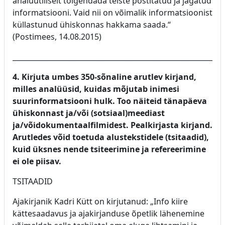
analüütiliselt tõlgendada teiste postitatud ja jagatud
informatsiooni. Vaid nii on võimalik informatsioonist
küllastunud ühiskonnas hakkama saada.“
(Postimees, 14.08.2015)
____________________________________________________________
4. Kirjuta umbes 350-sõnaline arutlev kirjand,
milles analüüsid, kuidas mõjutab inimesi
suurinformatsiooni hulk. Too näiteid tänapäeva
ühiskonnast ja/või (sotsiaal)meediast
ja/võidokumentaalfilmidest. Pealkirjasta kirjand.
Arutledes võid toetuda alustekstidele (tsitaadid),
kuid üksnes nende tsiteerimine ja refereerimine
ei ole piisav.
TSITAADID
Ajakirjanik Kadri Kütt on kirjutanud: „Info kiire
kättesaadavus ja ajakirjanduse õpetlik lähenemine