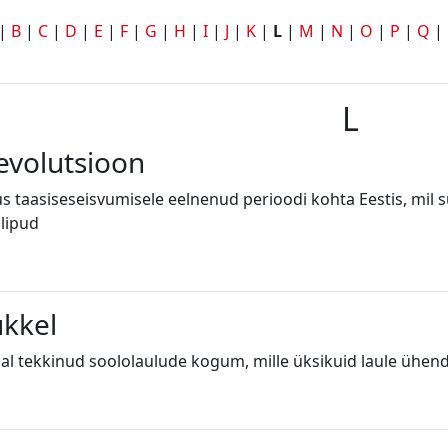
|
B
|
C
|
D
|
E
|
F
|
G
|
H
|
I
|
J
|
K
|
L
|
M
|
N
|
O
|
P
|
Q
|
L
revolutsioon
taasiseseisvumisele eelnenud perioodi kohta Eestis, mil suur
 lipud
ükkel
al tekkinud soololaulude kogum, mille üksikuid laule ühe