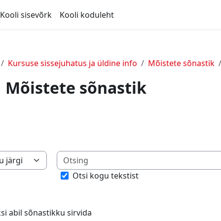
Kooli sisevõrk
Kooli koduleht
Kursuse sissejuhatus ja üldine info
Mõistete sõnastik
Mõistete sõnastik
eksi abil sõnastikku sirvida
Otsi kogu tekstist
si abil sõnastikku sirvida