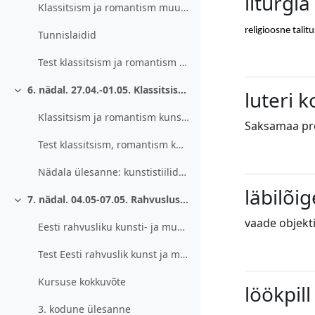
liturgia
Klassitsism ja romantism muusikas. Rahvusromantism
religioosne talit
Tunnislaidid
Test klassitsism ja romantism muusikas
6. nädal. 27.04.-01.05. Klassitsism ja romantism kunstis. Realism.
luteri k
Ahenda
Klassitsism ja romantism kunstis. Realism
Saksamaa prot
Test klassitsism, romantism kunstis + realism
Nädala ülesanne: kunstistiilide tunnused
läbilõig
7. nädal. 04.05-07.05. Rahvuslus kunstis ja muusikas. Eesti rahvusliku kunsti ja muusika teke.
Ahenda
vaade objekti
Eesti rahvusliku kunsti- ja muusikaelu kujunemine
Test Eesti rahvuslik kunst ja muusika
Kursuse kokkuvõte
löökpill
3. kodune ülesanne