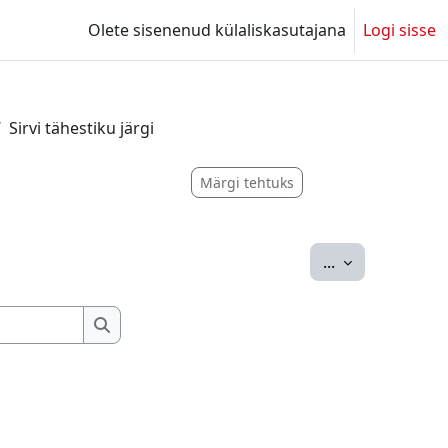
Olete sisenenud külaliskasutajana
Logi sisse
Sirvi tähestiku järgi
Märgi tehtuks
Ekspordi siss
...
Otsing
Otsing