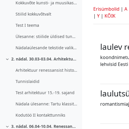
Kokkuvõte kunsti- ja muusikastiilidest 15.-19. sajand
Erisümbolid
|
A
Stiilid kokkuvõtvalt
|
Y
|
KÕIK
Test I teema
Ülesanne: stiilide üldised tunnused
laulev 
Nädalaülesande tekstide valikud
koondnimetus 
2. nädal. 30.03-03.04. Arhitektuur 15-19. sajand.
Ahenda
lehvisid Eesti
Arhitektuur renessansist historitsismini
Tunnislaidid
lauluts
Test arhitektuur 15.-19. sajand
romantismiaj
Nädala ülesanne: Tartu klassitsistlik arhitektuur
Kodutöö II kontakttunniks
3. nädal. 06.04-10.04. Renessanss. Pildi kirjeldamine.