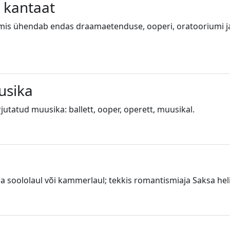
e kantaat
 mis ühendab endas draamaetenduse, ooperi, oratooriumi ja 
usika
irjutatud muusika: ballett, ooper, operett, muusikal.
a soololaul või kammerlaul; tekkis romantismiaja Saksa hel