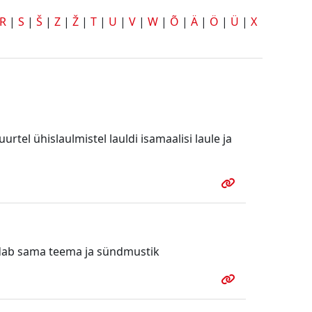
R
|
S
|
Š
|
Z
|
Ž
|
T
|
U
|
V
|
W
|
Õ
|
Ä
|
Ö
|
Ü
|
X
tel ühislaulmistel lauldi isamaalisi laule ja
ndab sama teema ja sündmustik