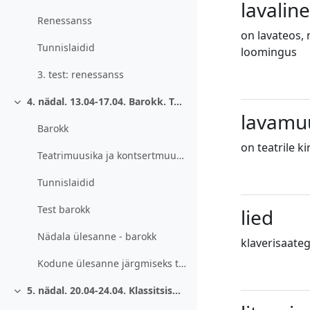
Ahenda
lavalin
Renessanss
on lavateos,
Tunnislaidid
loomingus
3. test: renessanss
4. nädal. 13.04-17.04. Barokk. Teatrimuusika ja kontsertmuusika.
Ahenda
lavamu
Barokk
on teatrile k
Teatrimuusika ja kontsertmuusika.
Tunnislaidid
Test barokk
lied
Nädala ülesanne - barokk
klaverisaateg
Kodune ülesanne järgmiseks tunniks (20.04)
5. nädal. 20.04-24.04. Klassitsism ja romantism muusikas.
Ahenda