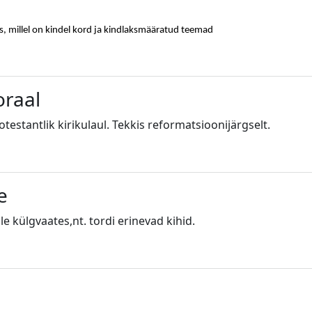
us, millel on kindel kord ja kindlaksmääratud teemad
oraal
estantlik kirikulaul. Tekkis reformatsioonijärgselt.
e
le külgvaates,nt. tordi erinevad kihid.