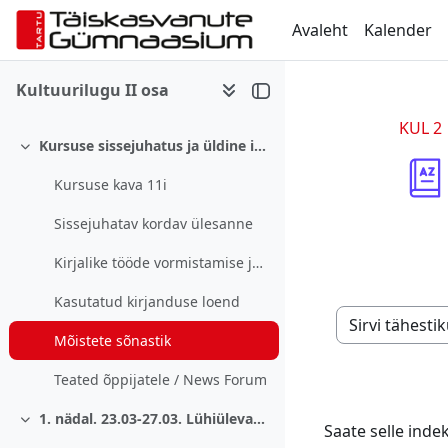
Jäta vahele peasisuni
Avaleht
Kalender
Kultuurilugu II osa
KUL 2
Kursuse sissejuhatus ja üldine info
Ahenda
Kursuse kava 11i
Sissejuhatav kordav ülesanne
Kirjalike tööde vormistamise juhend
Kasutatud kirjanduse loend
Saate selle ind
Mõistete sõnastik
Teated õppijatele / News Forum
1. nädal. 23.03-27.03. Lühiülevaade stiilidest.
Ahenda
Saate selle indek