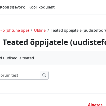
Kooli sisevõrk
Kooli koduleht
l - 6 (õhtune õpe)
Üldine
Teated õppijatele (uudistefoo
Teated õppijatele (uudiste
d uudised ja teated
Otsing foorumitest
Otsing foorumitest
Algatas