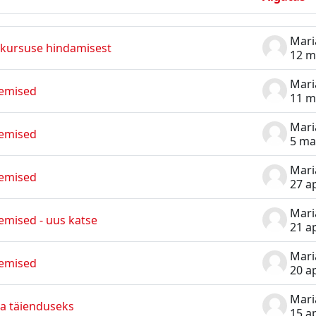
 Kuvatakse 14 arutelu / 14 arutelust
 kursuse hindamisest
12 m
gemised
11 m
gemised
5 ma
gemised
27 a
emised - uus katse
21 a
gemised
20 a
ja täienduseks
15 a