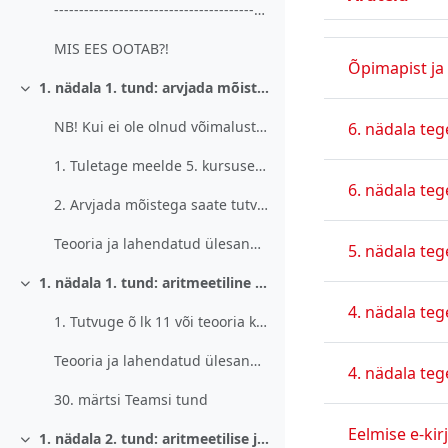
-----------------------------------------Matemaati...
Olek
Arutelude loend.
MIS EES OOTAB?!
Õpimapist ja
1. nädala 1. tund: arvjada mõiste (30. märts 2021. a)
Ahenda
NB! Kui ei ole olnud võimalust võtta kooli ra...
6. nädala te
1. Tuletage meelde 5. kursusel õpitu. Selleks meen...
6. nädala te
2. Arvjada mõistega saate tutvuda õ lk 10 või teoo...
Teooria ja lahendatud ülesanded 1
5. nädala te
1. nädala 1. tund: aritmeetiline jada ja selle üldliikme valem (30. märts 2021. a)
Ahenda
4. nädala teg
1. Tutvuge õ lk 11 või teooria kaustas olevate mat...
Teooria ja lahendatud ülesanded 2
4. nädala te
30. märtsi Teamsi tund
Eelmise e-kir
1. nädala 2. tund: aritmeetilise jada esimese n liikme summa (1. aprill 2021. a)