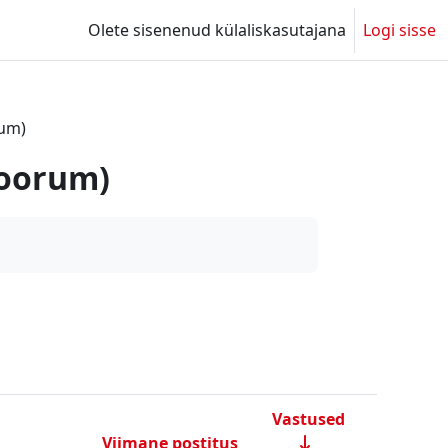
Olete sisenenud külaliskasutajana
Logi sisse
rum)
foorum)
Vastused
Viimane postitus