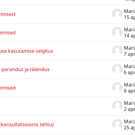
tmisest
15 a
gemised
14 a
se kasutamise selgitus
7 ap
e parandus ja täiendus
6 ap
gemised
6 ap
2 ap
 (konsultatsioonis tehtu)
25 a