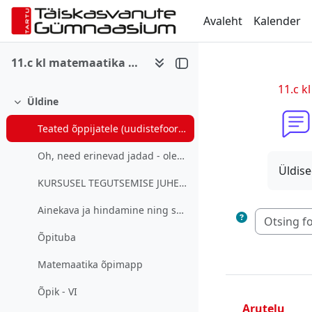
Jäta vahele peasisuni
Avaleht
Kalender
11.c kl matemaatika 6. kursus, õhtune õpe (2021. a)
11.c k
Üldine
Ahenda
Teated õppijatele (uudistefoorum)
Oh, need erinevad jadad - oleks pea mul seda ...
Üldise
KURSUSEL TEGUTSEMISE JUHEND1. Tutvun Moo...
Ainekava ja hindamine ning saavutatavad õpitulemused kursuse lõpuks
Õpituba
Matemaatika õpimapp
Õpik - VI
Arutelu