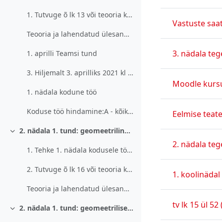
Ahenda
1. Tutvuge õ lk 13 või teooria kaustas olevate mat...
Vastuste saa
Teooria ja lahendatud ülesanded 3
3. nädala te
1. aprilli Teamsi tund
3. Hiljemalt 3. aprilliks 2021 kl 22 pal...
Moodle kursu
1. nädala kodune töö
Koduse töö hindamine:A - kõik lahendused on õ...
Eelmise teat
2. nädala 1. tund: geomeetriline jada ja selle üldliikme valem (6. aprill 2021. a
Ahenda
2. nädala te
1. Tehke 1. nädala kodusele tööle v...
2. Tutvuge õ lk 16 või teooria kaustas olevate mat...
1. koolinädal
Teooria ja lahendatud ülesanded 4
tv lk 15 ül 52
2. nädala 1. tund: geomeetrilise jada esimese n liikme summa valem (6. aprill 2021. a
Ahenda