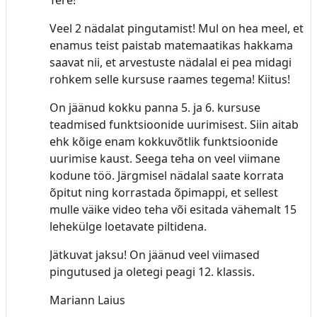
Veel 2 nädalat pingutamist! Mul on hea meel, et
enamus teist paistab matemaatikas hakkama
saavat nii, et arvestuste nädalal ei pea midagi
rohkem selle kursuse raames tegema! Kiitus!
On jäänud kokku panna 5. ja 6. kursuse
teadmised funktsioonide uurimisest. Siin aitab
ehk kõige enam kokkuvõtlik funktsioonide
uurimise kaust. Seega teha on veel viimane
kodune töö. Järgmisel nädalal saate korrata
õpitut ning korrastada õpimappi, et sellest
mulle väike video teha või esitada vähemalt 15
lehekülge loetavate piltidena.
Jätkuvat jaksu! On jäänud veel viimased
pingutused ja oletegi peagi 12. klassis.
Mariann Laius