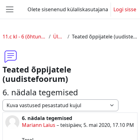
Jäta vahele peasisuni
Olete sisenenud külaliskasutajana
Logi sisse
Küljepaneel
11.c kl - 6 (õhtune õpe)
Üldine
Teated õppijatele (uudistefoorum)
Teated õppijatele
(uudistefoorum)
6. nädala tegemised
Kuvamisrežiim
6. nädala tegemised
Vastuste arv 0
Mariann Laius
–
teisipäev, 5. mai 2020, 17.10 PM
Tere!