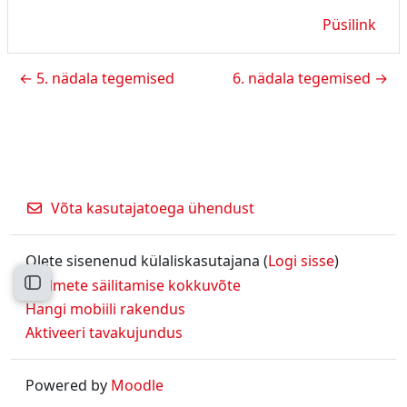
Püsilink
← 5. nädala tegemised
6. nädala tegemised →
Võta kasutajatoega ühendust
Olete sisenenud külaliskasutajana (
Logi sisse
)
Andmete säilitamise kokkuvõte
Ava kursuse sisukord
Hangi mobiili rakendus
Aktiveeri tavakujundus
Powered by
Moodle