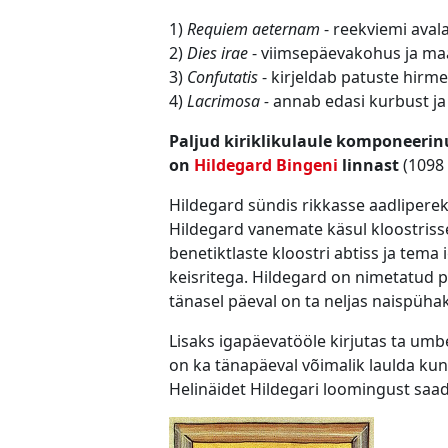
1)
Requiem aeternam
- reekviemi aval
2)
Dies irae
- viimsepäevakohus ja maa
3)
Confutatis
- kirjeldab patuste hirme 
4)
Lacrimosa -
annab edasi kurbust ja
Paljud kiriklikulaule komponeerin
on
Hildegard Bingeni
linnast
(1098 
Hildegard sündis rikkasse aadlipere
Hildegard vanemate käsul kloostrisse
benetiktlaste kloostri abtiss ja tem
keisritega. Hildegard on nimetatud p
tänasel päeval on ta neljas naispühak
Lisaks igapäevatööle kirjutas ta umbe
on ka tänapäeval võimalik laulda kuna 
Helinäidet Hildegari loomingust saa