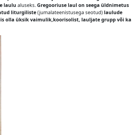
e laulu
aluseks.
Gregooriuse laul on seega üldnimetus
tud liturgiliste
(jumalateenistusega seotud)
laulude
is olla üksik vaimulik,koorisolist, lauljate grupp või ka