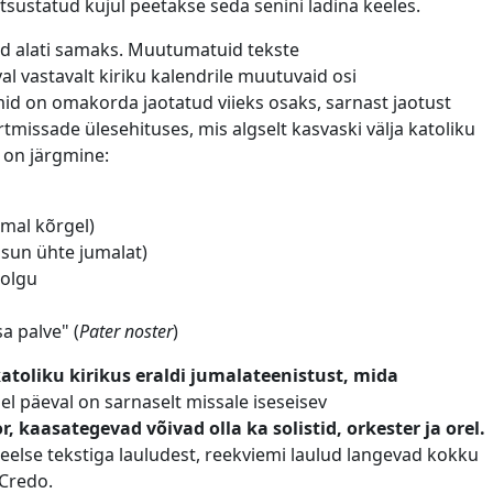
htsustatud kujul peetakse seda senini ladina keeles.
d alati samaks. Muutumatuid tekste
al vastavalt kiriku kalendrile muutuvaid osi
id on omakorda jaotatud viieks osaks, sarnast jaotust
missade ülesehituses, mis algselt kasvaski välja katoliku
 on järgmine:
umal kõrgel)
sun ühte jumalat)
 olgu
a palve" (
Pater noster
)
toliku kirikus eraldi jumalateenistust, mida
el päeval on sarnaselt missale iseseisev
, kaasategevad võivad olla ka solistid, orkester ja orel.
lse tekstiga lauludest, r
eekviemi laulud langevad kokku
 Credo.