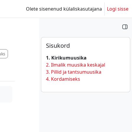
Olete sisenenud külaliskasutajana
Logi sisse
Plokid
Jäta vahele Sisukord
Sisukord
uks
1. Kirikumuusika
2. Ilmalik muusika keskajal
3. Pillid ja tantsumuusika
4. Kordamiseks