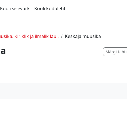
Kooli sisevõrk
Kooli koduleht
ika. Kiriklik ja ilmalik laul.
Keskaja muusika
ka
Märgi teht