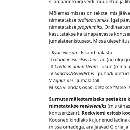
siiamaani: kuigi veidi muudetud ja li
Mõlemas missas on tekste, mis jääva
nimetatakse
ordinaariumiks
.
Igal päev
nimetatakse
propriumiks
. Ordinaatum
kasutatakse ka tänapäevaste kontsert
jumalateenistusest.
Missa ülesehitus
I
Kyrie eleison
- Issand halasta
II
Gloria in excelsis Deo
- au (au olgu j
III
Credo in unum Deum
- usun (mina u
IV
Sanctus/Benedictus
- püha/kiidetud
V
Agnus dei
- Jumala tall
Missa viiendas osas loetakse "Meie Is
Surnute mälestamiseks peetakse ka
nimetatakse
reekviemiks
(
mis tänas
kontsertžanr).
Reekviemi esitab koor
Koosneb kindlaks kujunenud ladinakee
missa omadega, ära jäävad Gloria ja