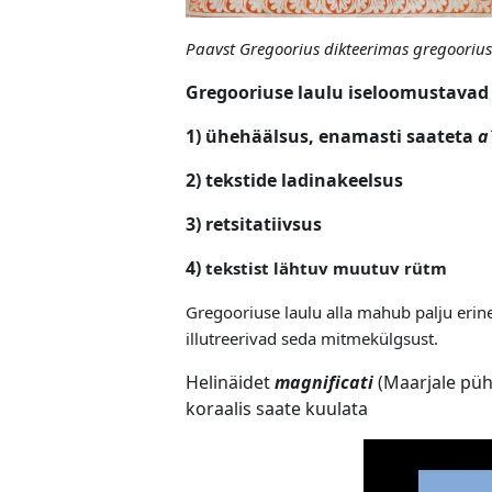
Paavst Gregoorius dikteerimas gregooriuse
Gregooriuse laulu iseloomustavad
1) ühehäälsus, enamasti saateta
a
2) tekstide ladinakeelsus
3) retsitatiivsus
4)
tekstist lähtuv muutuv rütm
Gregooriuse laulu alla mahub palju erinev
illutreerivad seda mitmekülgsust.
Helinäidet
magnificati
(Maarjale p
koraalis saate kuulata