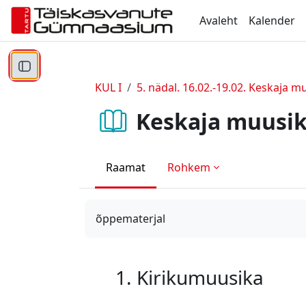
Jäta vahele peasisuni
Avaleht
Kalender
Ava kursuse sisukord
KUL I
5. nädal. 16.02.-19.02. Keskaja muus
Keskaja muusi
Raamat
Rohkem
õppematerjal
1. Kirikumuusika