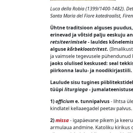
Luca della Robia (1399/1400-1482). Detai
Santa Maria del Fiore katedraalist, Fir
Ühtne traditsioon alguses puudus, 
erinevad ja võtsid palju eeskuju ant
retsiteerimisele
- lauldes kõnelemise
alguse
kõrbekloostritest.
(Ilmalikus
ja vaimsele tegevusele pühendunud k
jaoks olulised keskused: seal tek
piirkonna laulu- ja noodikirjastiili
Laulude sisu tugines piiblitekstide
tüüpi
liturgiaga
- jumalateenistuse 
1)
officium
e. tunnipalvus
- lihtsa ü
kindlatel kellaaegadel peetav palvus
2)
missa
-
igapäevane pikem ja keerul
armulaua andmine. Katoliku kirikus o