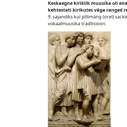
Keskaegne kiriklik muusika oli en
kehtestati kirikutes väga ranged r
9. sajandiks kui pillimäng (orel) sai 
vokaalmuusika traditsioon.