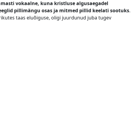
amasti vokaalne, kuna kristluse algusaegadel
eeglid pillimängu osas ja mitmed pillid keelati sootuks
.
kirikutes taas eluõiguse, oligi juurdunud juba tugev