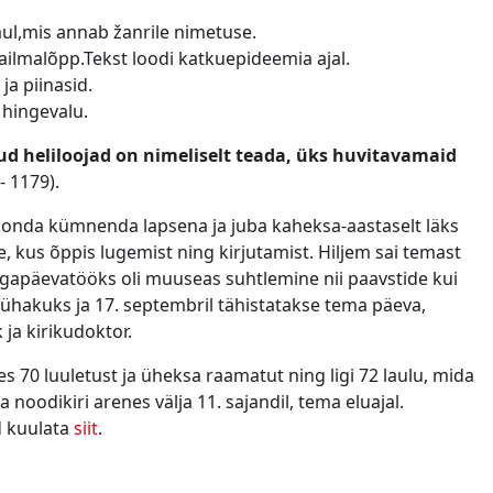
aul,mis annab žanrile nimetuse.
ilmalõpp.Tekst loodi katkuepideemia ajal.
ja piinasid.
 hingevalu.
ud heliloojad on nimeliselt teada, üks huvitavamaid
- 1179).
konda kümnenda lapsena ja juba kaheksa-aastaselt läks
, kus õppis lugemist ning kirjutamist. Hiljem sai temast
a igapäevatööks oli muuseas suhtlemine nii paavstide kui
ühakuks ja 17. septembril tähistatakse tema päeva,
 ja kirikudoktor.
s 70 luuletust ja üheksa raamatut ning ligi 72 laulu, mida
noodikiri arenes välja 11. sajandil, tema eluajal.
d kuulata
siit
.