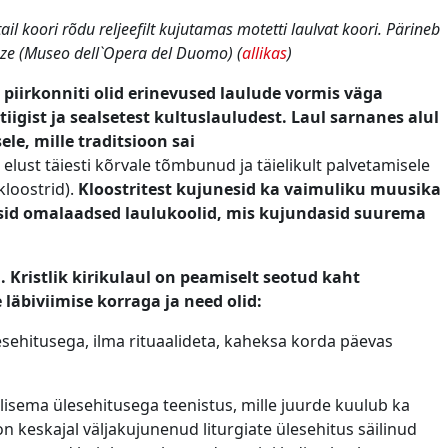
l koori rõdu reljeefilt kujutamas motetti laulvat koori. Pärineb
enze (Museo dell`Opera del Duomo) (
allikas
)
piirkonniti olid erinevused laulude vormis väga
iigist ja sealsetest kultuslauludest. La
ul sarnanes alul
le, mille traditsioon sai
t elust täiesti kõrvale tõmbunud ja täielikult palvetamisele
loostrid).
Kloostritest kujunesid ka vaimuliku muusika
kisid omalaadsed laulukoolid, mis kujundasid suurema
.
l.
Kristlik kirikulaul on peamiselt seotud kaht
läbiviimise korraga ja need olid:
lesehitusega, ilma rituaalideta, kaheksa korda päevas
.
isema ülesehitusega teenistus, mille juurde kuulub ka
n keskajal väljakujunenud liturgiate ülesehitus säilinud