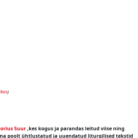
ikas
)
orius Suur
,kes
kogus ja parandas leitud viise ning
ma poolt ühtlustatud ja uuendatud liturgilised tekstid