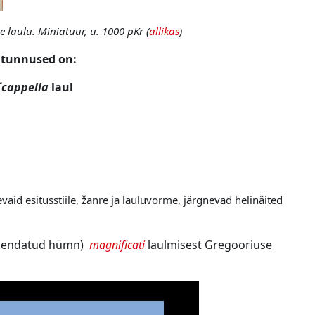
 laulu. Miniatuur, u. 1000 pKr (
allikas
)
 tunnused on:
´cappella
laul
aid esitusstiile, žanre ja lauluvorme, järgnevad helinäited
ühendatud hümn)
magnificati
laulmisest Gregooriuse