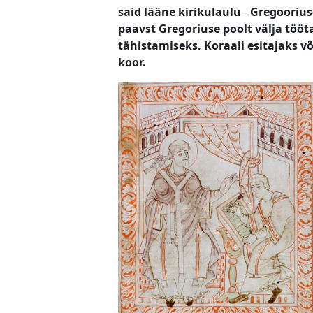
said lääne kirikulaulu
-
Gregoorius
paavst Gregoriuse poolt välja tööta
tähistamiseks.
Koraali esitajaks võ
koor.