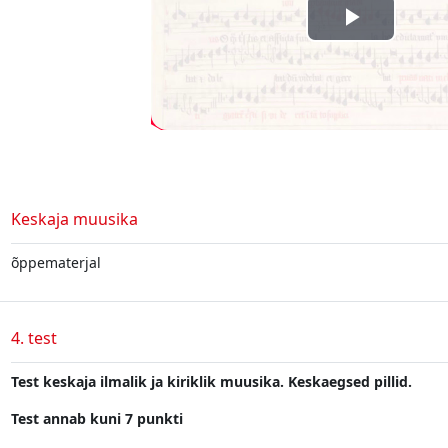
Esita
video
Raamat
Keskaja muusika
õppematerjal
4. test
Test keskaja ilmalik ja kiriklik muusika. Keskaegsed pillid.
Test annab kuni 7 punkti