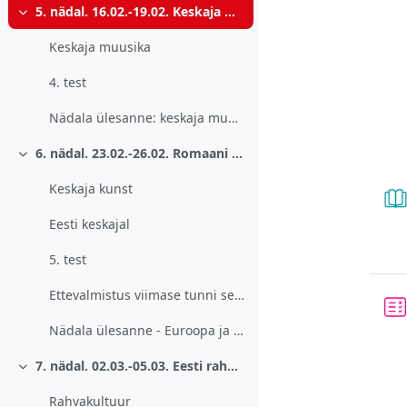
5. nädal. 16.02.-19.02. Keskaja muusika. Kiriklik ja ilmalik laul.
Ahenda
Keskaja muusika
4. test
Nädala ülesanne: keskaja muusika kuulamine
6. nädal. 23.02.-26.02. Romaani ja gooti stiil.
Ahenda
Keskaja kunst
Eesti keskajal
5. test
Ettevalmistus viimase tunni seminariks
Nädala ülesanne - Euroopa ja Eesti kirikuarhitektuur.
7. nädal. 02.03.-05.03. Eesti rahvakultuur.
Ahenda
Rahvakultuur