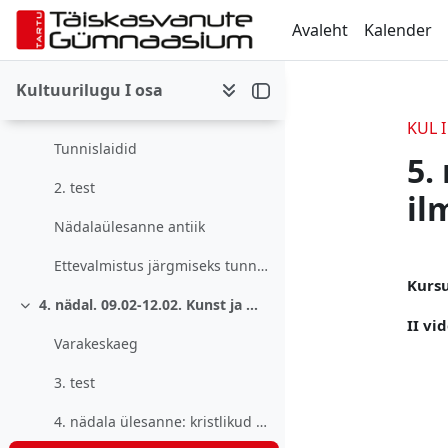
Jäta vahele peasisuni
Avaleht
Kalender
3.nädal. 02.02.-05.02. Antiik II osa: muusika ja kunst.
Ahenda
Antiikaja muusika
Kultuurilugu I osa
Antiik: arhitektuur, skulptuur ja maal
KUL I
Tunnislaidid
5.
2. test
il
Nädalaülesanne antiik
Se
Ettevalmistus järgmiseks tunniks.
Kursu
4. nädal. 09.02-12.02. Kunst ja muusika varakristlikul perioodil. Bütsants.
Ahenda
II vi
Varakeskaeg
3. test
4. nädala ülesanne: kristlikud sümbolid kunstis.