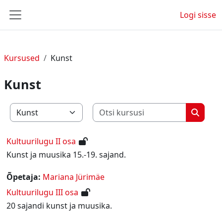
Jäta vahele peasisuni
Logi sisse
Küljepaneel
Kursused
Kunst
Kunst
Otsi kurs
Kursuste kategooriad
Otsi ku
Kultuurilugu II osa
Kunst ja muusika 15.-19. sajand.
Õpetaja:
Mariana Jürimäe
Kultuurilugu III osa
20 sajandi kunst ja muusika.