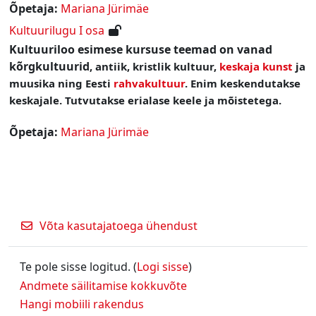
Õpetaja:
Mariana Jürimäe
Kultuurilugu I osa
Kultuuriloo esimese kursuse teemad on vanad
kõrgkultuurid
, antiik, kristlik kultuur,
keskaja kunst
ja
muusika ning Eesti
rahvakultuur
. Enim keskendutakse
keskajale. Tutvutakse erialase keele ja mõistetega.
Õpetaja:
Mariana Jürimäe
Võta kasutajatoega ühendust
Te pole sisse logitud. (
Logi sisse
)
Andmete säilitamise kokkuvõte
Hangi mobiili rakendus