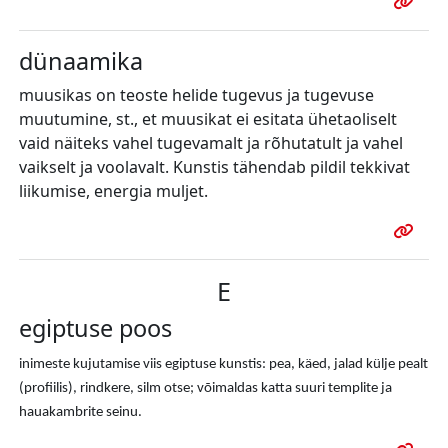
dünaamika
muusikas on teoste helide tugevus ja tugevuse
muutumine, st., et muusikat ei esitata ühetaoliselt
vaid näiteks vahel tugevamalt ja rõhutatult ja vahel
vaikselt ja voolavalt. Kunstis tähendab pildil tekkivat
liikumise, energia muljet.
E
egiptuse poos
inimeste kujutamise viis egiptuse kunstis: pea, käed, jalad külje pealt
(profiilis), rindkere, silm otse; võimaldas katta suuri templite ja
hauakambrite seinu.