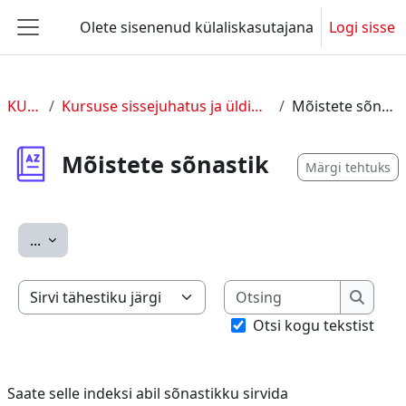
Jäta vahele peasisuni
Olete sisenenud külaliskasutajana
Logi sisse
Küljepaneel
KUL 2
Kursuse sissejuhatus ja üldine info
Mõistete sõnastik
Mõistete sõnastik
Märgi tehtuks
Ekspordi sissekanded
...
Otsing
Saate selle indeksi abil sõnastikku sirvida
Otsing
Otsi kogu tekstist
Saate selle indeksi abil sõnastikku sirvida