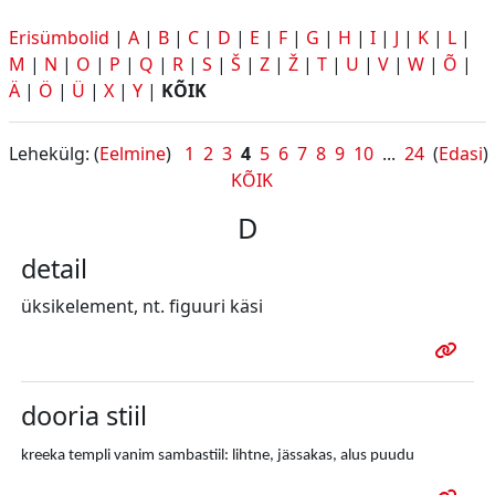
Erisümbolid
|
A
|
B
|
C
|
D
|
E
|
F
|
G
|
H
|
I
|
J
|
K
|
L
|
M
|
N
|
O
|
P
|
Q
|
R
|
S
|
Š
|
Z
|
Ž
|
T
|
U
|
V
|
W
|
Õ
|
Ä
|
Ö
|
Ü
|
X
|
Y
|
KÕIK
Lehekülg: (
Eelmine
)
1
2
3
4
5
6
7
8
9
10
...
24
(
Edasi
)
KÕIK
D
detail
üksikelement, nt. figuuri käsi
dooria stiil
kreeka templi vanim sambastiil: lihtne, jässakas, alus puudu