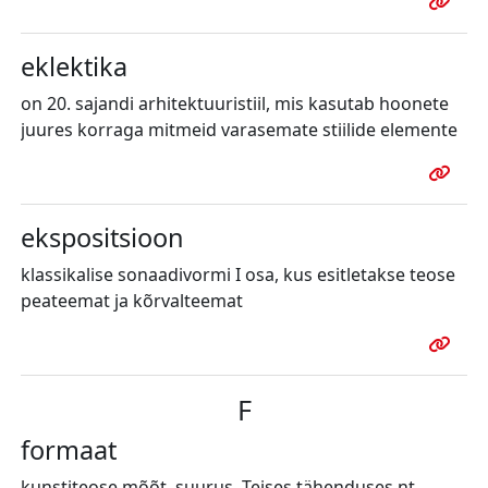
eklektika
on 20. sajandi arhitektuuristiil, mis kasutab hoonete
juures korraga mitmeid varasemate stiilide elemente
ekspositsioon
klassikalise sonaadivormi I osa, kus esitletakse teose
peateemat ja kõrvalteemat
F
formaat
kunstiteose mõõt, suurus. Teises tähenduses nt.