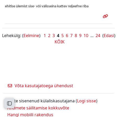
ehitise ülemist sise- või välisseina kattev reljeefne riba
Lehekülg: (
Eelmine
)
1
2
3
4
5
6
7
8
9
10
...
24
(
Edasi
)
KÕIK
Võta kasutajatoega ühendust
Olete sisenenud külaliskasutajana (
Logi sisse
)
Ava kursuse sisukord
Andmete säilitamise kokkuvõte
Hangi mobiili rakendus