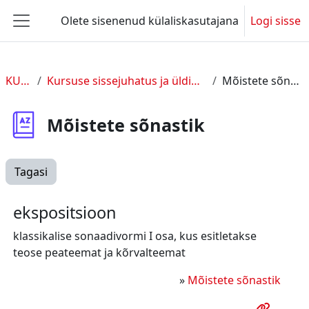
Jäta vahele peasisuni
Olete sisenenud külaliskasutajana
Logi sisse
Küljepaneel
KUL 2
Kursuse sissejuhatus ja üldine info
Mõistete sõnastik
Mõistete sõnastik
Tagasi
ekspositsioon
klassikalise sonaadivormi I osa, kus esitletakse
teose peateemat ja kõrvalteemat
»
Mõistete sõnastik