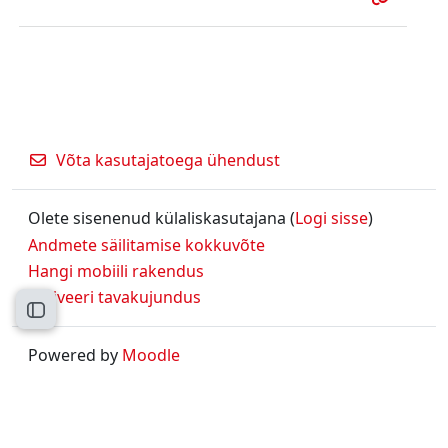
Võta kasutajatoega ühendust
Olete sisenenud külaliskasutajana (
Logi sisse
)
Andmete säilitamise kokkuvõte
Hangi mobiili rakendus
Aktiveeri tavakujundus
Ava kursuse sisukord
Powered by
Moodle