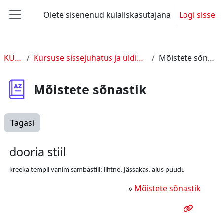
Jäta vahele peasisuni
Olete sisenenud külaliskasutajana
Logi sisse
Küljepaneel
KUL 2
Kursuse sissejuhatus ja üldine info
Mõistete sõnastik
Mõistete sõnastik
Tagasi
dooria stiil
kreeka templi vanim sambastiil: lihtne, jässakas, alus puudu
»
Mõistete sõnastik