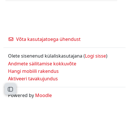
Võta kasutajatoega ühendust
Olete sisenenud külaliskasutajana (
Logi sisse
)
Andmete säilitamise kokkuvõte
Hangi mobiili rakendus
Aktiveeri tavakujundus
Ava kursuse sisukord
Powered by
Moodle