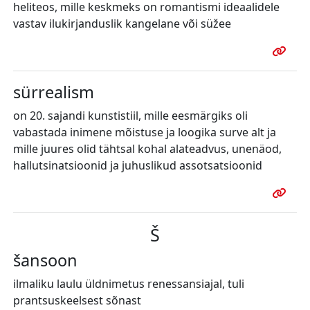
heliteos, mille keskmeks on romantismi ideaalidele
vastav ilukirjanduslik kangelane või süžee
sürrealism
on 20. sajandi kunstistiil, mille eesmärgiks oli
vabastada inimene mõistuse ja loogika surve alt ja
mille juures olid tähtsal kohal alateadvus, unenäod,
hallutsinatsioonid ja juhuslikud assotsatsioonid
Š
šansoon
ilmaliku laulu üldnimetus renessansiajal, tuli
prantsuskeelsest sõnast