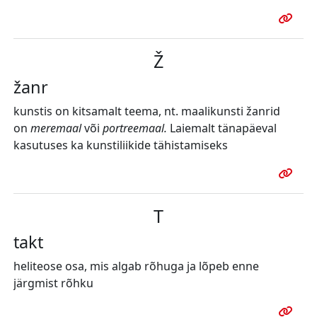
Ž
žanr
kunstis on kitsamalt teema, nt. maalikunsti žanrid
on
meremaal
või
portreemaal.
Laiemalt tänapäeval
kasutuses ka kunstiliikide tähistamiseks
T
takt
heliteose osa, mis algab rõhuga ja lõpeb enne
järgmist rõhku