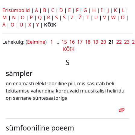
Erisümbolid
|
A
|
B
|
C
|
D
|
E
|
F
|
G
|
H
|
I
|
J
|
K
|
L
|
M
|
N
|
O
|
P
|
Q
|
R
|
S
|
Š
|
Z
|
Ž
|
T
|
U
|
V
|
W
|
Õ
|
Ä
|
Ö
|
Ü
|
X
|
Y
|
KÕIK
Lehekülg: (
Eelmine
)
1
...
15
16
17
18
19
20
21
22
23
2
KÕIK
S
sämpler
on enamasti elektrooniline pill, mis kasutab heli
tekitamise vahendina korduvaid muusikalisi heliridu,
on sarnane süntesaatoriga
sümfooniline poeem