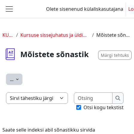
Jäta vahele peasisuni
Olete sisenenud külaliskasutajana
Lo
Küljepaneel
KUL 2
Kursuse sissejuhatus ja üldine info
Mõistete sõnastik
Mõistete sõnastik
Märgi tehtuks
Ekspordi sissekanded
...
Otsing
Saate selle indeksi abil sõnastikku sirvida
Otsing
Otsi kogu tekstist
Saate selle indeksi abil sõnastikku sirvida