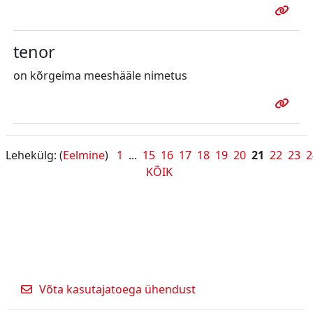
tenor
on kõrgeima meeshääle nimetus
Lehekülg: (
Eelmine
)
1
...
15
16
17
18
19
20
21
22
23
2
KÕIK
Võta kasutajatoega ühendust