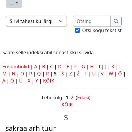
Ekspordi sissekanded
...
Otsing
Saate selle indeksi abil sõnastikku sirvida
Otsing
Otsi kogu tekstist
Saate selle indeksi abil sõnastikku sirvida
Erisümbolid
|
A
|
B
|
C
|
D
|
E
|
F
|
G
|
H
|
I
|
J
|
K
|
L
|
M
|
N
|
O
|
P
|
Q
|
R
|
S
|
Š
|
Z
|
Ž
|
T
|
U
|
V
|
W
|
Õ
|
Ä
|
Ö
|
Ü
|
X
|
Y
|
KÕIK
Lehekülg:
1
2
(
Edasi
)
KÕIK
S
sakraalarhituur