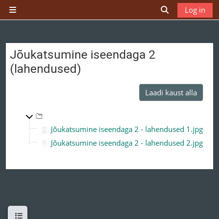
Jäta vahele peasisuni
Log in
Küljepaneel
Lülitab otsingu
Jõukatsumine iseendaga 2
(lahendused)
Laadi kaust alla
Top-level directory
Jõukatsumine iseendaga 2 - lahendused 1.jpg
Jõukatsumine iseendaga 2 - lahendused 2.jpg
Ava kursuse sisukord