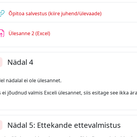
URL
Õpitoa salvestus (kiire juhend/ülevaade)
Ülesanne 2 (Excel)
Nädal 4
enda
lel nädalal ei ole ülesannet.
 ei jõudnud valmis Exceli ülesannet, siis esitage see ikka ära
Nädal 5: Ettekande ettevalmistus
enda