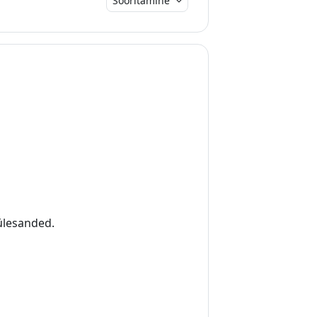
Sooritamine
ülesanded.