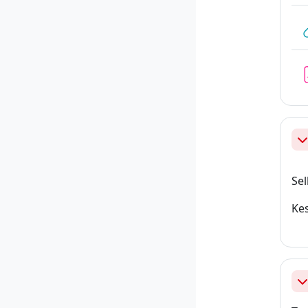
Ah
Sel
Kes
Ah