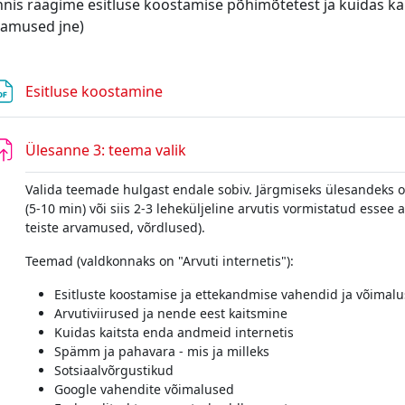
nis räägime esitluse koostamise põhimõtetest ja kuidas ka
vamused jne)
Fail
Esitluse koostamine
Ülesanne 3: teema valik
Valida teemade hulgast endale sobiv. Järgmiseks ülesandeks o
(5-10 min) või siis 2-3 leheküljeline arvutis vormistatud esse
teiste arvamused, võrdlused).
Teemad (valdkonnaks on "Arvuti internetis"):
Esitluste koostamise ja ettekandmise vahendid ja võimal
Arvutiviirused ja nende eest kaitsmine
Kuidas kaitsta enda andmeid internetis
Spämm ja pahavara - mis ja milleks
Sotsiaalvõrgustikud
Google vahendite võimalused