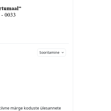
Sooritamine
tiivne märge koduste ülesannete