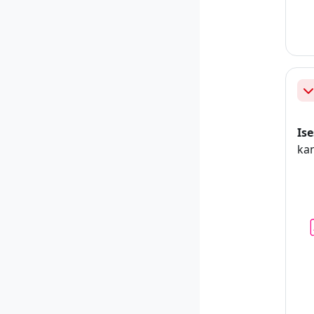
Ah
Ise
ka