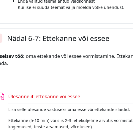
Enda valitud teema antud valdkonnast
Kui ise ei suuda teemat välja mõelda võtke ühendust.
Nädal 6-7: Ettekanne või essee
enda
seisev töö:
oma ettekande või essee vormistamine. Ettekann
nda.
Ülesanne 4: ettekanne või essee
Lisa selle ülesande vastuseks oma esse või ettekande slaidid.
Ettekanne (5-10 min) või siis 2-3 leheküljeline arvutis vormist
kogemused, teiste arvamused, võrdlused).