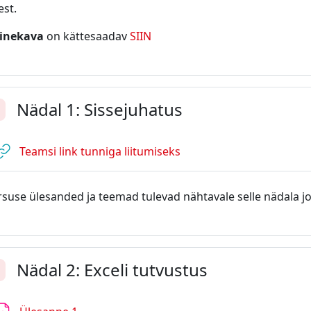
est.
inekava
on kättesaadav
SIIN
Nädal 1: Sissejuhatus
enda
URL
Teamsi link tunniga liitumiseks
suse ülesanded ja teemad tulevad nähtavale selle nädala jo
Nädal 2: Exceli tutvustus
enda