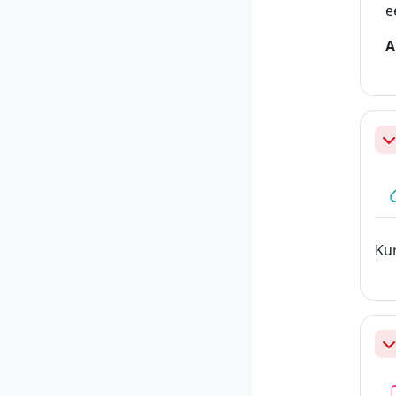
e
A
Ah
Kur
Ah