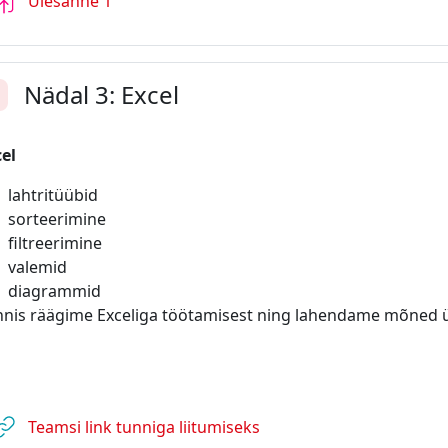
Ülesanne 1
Nädal 3: Excel
enda
el
lahtritüübid
sorteerimine
filtreerimine
valemid
diagrammid
nnis räägime Exceliga töötamisest ning lahendame mõned 
URL
Teamsi link tunniga liitumiseks