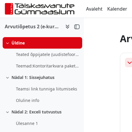
Jäta vahele peasisuni
Avaleht
Kalender
Arvutiõpetus 2 (e-kursus)
Ar
Üldine
Ahenda
Se
Teated õppijatele (uudistefoorum)
Ah
Teemad:Kontoritarkvara pakett (Word, Excel, PowerP...
Nädal 1: Sissejuhatus
Ahenda
Teamsi link tunniga liitumiseks
Oluline info
Nädal 2: Exceli tutvustus
Ahenda
Ülesanne 1