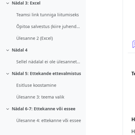
Nädal 3: Excel
Ahenda
Teamsi link tunniga liitumiseks
Õpitoa salvestus (kiire juhend/ülevaade)
Ülesanne 2 (Excel)
Nädal 4
Ahenda
Sellel nädalal ei ole ülesannet. Kes ei jõudnud va...
T
Nädal 5: Ettekande ettevalmistus
Ahenda
Esitluse koostamine
Ülesanne 3: teema valik
Nädal 6-7: Ettekanne või essee
Ahenda
H
Ülesanne 4: ettekanne või essee
H