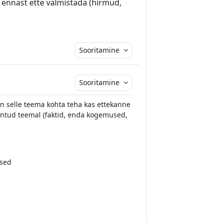
 ennast ette valmistada (hirmud,
Sooritamine
Sooritamine
n selle teema kohta teha kas ettekanne
e antud teemal (faktid, enda kogemused,
used