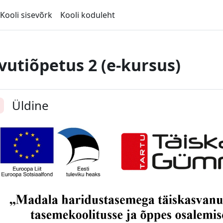
Kooli sisevõrk
Kooli koduleht
vutiõpetus 2 (e-kursus)
ction outline
Üldine
enda