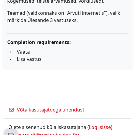
kogemused, teiste arvamused, võrdlused).
Teemad (valdkonnaks on "Arvuti internetis"), valik
märkida Ülesande 3 vastuseks.
Completion requirements:
Vaata
Lisa vastus
Võta kasutajatoega ühendust
Olete sisenenud külaliskasutajana (
Logi sisse
)