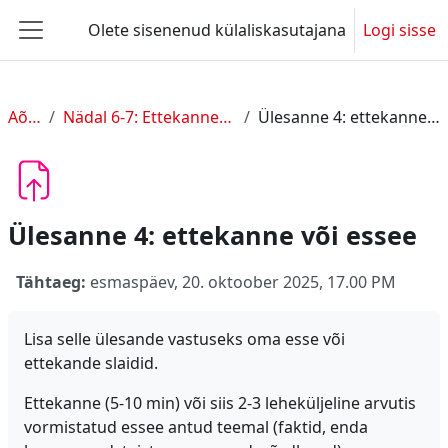
Jäta vahele peasisuni
Olete sisenenud külaliskasutajana
Logi sisse
Küljepaneel
Aõ2-E
Nädal 6-7: Ettekanne või essee
Ülesanne 4: ettekanne või essee
Ülesanne 4: ettekanne või essee
Tähtaeg:
esmaspäev, 20. oktoober 2025, 17.00 PM
Lisa selle ülesande vastuseks oma esse või
ettekande slaidid.
Ettekanne (5-10 min) või siis 2-3 leheküljeline arvutis
vormistatud essee antud teemal (faktid, enda