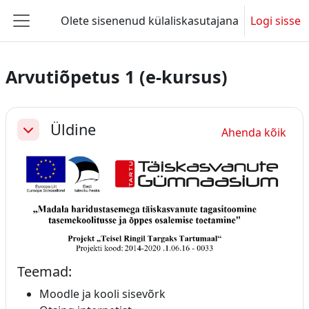
Jäta vahele peasisuni
Olete sisenenud külaliskasutajana
Logi sisse
Küljepaneel
Arvutiõpetus 1 (e-kursus)
Section outline
Üldine
Ahenda kõik
Ahenda
Teemad:
Moodle ja kooli sisevõrk