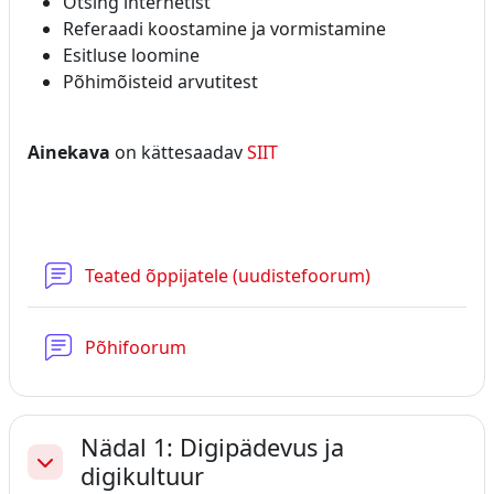
Otsing internetist
Referaadi koostamine ja vormistamine
Esitluse loomine
Põhimõisteid arvutitest
Ainekava
on kättesaadav
SIIT
Teated õppijatele (uudistefoorum)
Põhifoorum
Nädal 1: Digipädevus ja
digikultuur
Ahenda