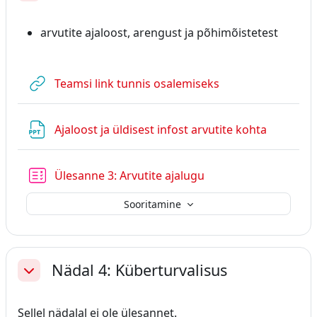
arvutite ajaloost, arengust ja põhimõistetest
URL
Teamsi link tunnis osalemiseks
Fail
Ajaloost ja üldisest infost arvutite kohta
Test
Ülesanne 3: Arvutite ajalugu
Sooritamine
Nädal 4: Küberturvalisus
Ahenda
Sellel nädalal ei ole ülesannet.