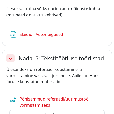
Iseseisva tööna võiks uurida autoriõiguste kohta
(mis need on ja kus kehtivad).
Fail
Slaidid - Autoriõigused
Nädal 5: Tekstitöötluse tööriistad
Ahenda
Ülesandeks on referaadi koostamine ja
vormistamine vastavalt juhendile. Abiks on Hans
Ibruse koostatud materjalid.
Põhisammud referaadi/uurimustöö
Fail
vormistamiseks