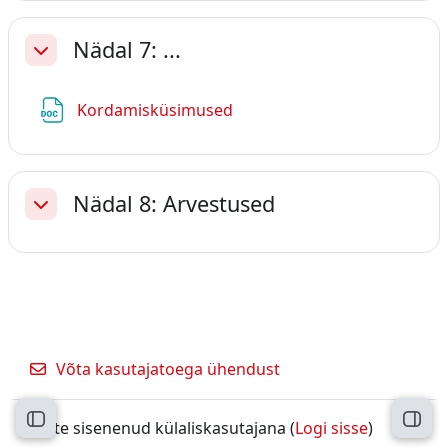
Nädal 7: ...
Ahenda
Fail
Kordamisküsimused
Nädal 8: Arvestused
Ahenda
Võta kasutajatoega ühendust
Ava kursuse sisukord
Ava 
Olete sisenenud külaliskasutajana (
Logi sisse
)