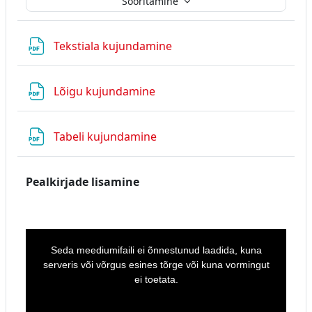
Sooritamine
Fail
Tekstiala kujundamine
Fail
Lõigu kujundamine
Fail
Tabeli kujundamine
Pealkirjade lisamine
T
h
i
Seda meediumifaili ei õnnestunud laadida, kuna
s
i
serveris või võrgus esines tõrge või kuna vormingut
s
a
ei toetata.
m
o
d
a
l