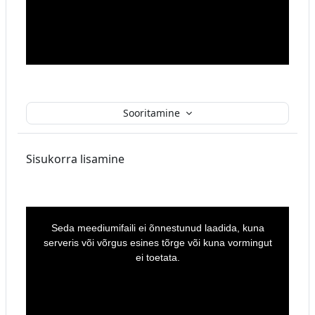
w
i
n
d
o
w
.
Sooritamine
Sisukorra lisamine
T
h
i
Seda meediumifaili ei õnnestunud laadida, kuna
s
i
serveris või võrgus esines tõrge või kuna vormingut
s
a
ei toetata.
m
o
d
a
l
w
i
n