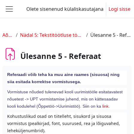
Jäta vahele peasisuni
Olete sisenenud külaliskasutajana
Logi sisse
Küljepaneel
Aõ1-E
Nädal 5: Tekstitöötluse tööriistad
Ülesanne 5 - Referaat
Ülesanne 5 - Referaat
Referaadi võib teha ka muu aine raames (sisuosa) ning
siia esitada korrektse vormistusega.
Vormistuse nõuded tulenevad kooli uurimistööle esitatavatest
nõuetest -> UPT vormistamise juhend, mis on kättesaadav
kooli kodulehel (Õppetöö->Uurimistöö). Siin on ka
link
.
Kohustuslikud osad on tiitelleht, sisukord ja sisuosa
vormistus (pealkirjad, font, suurused, rea ja lõiguvahed,
leheküljenumbrid).