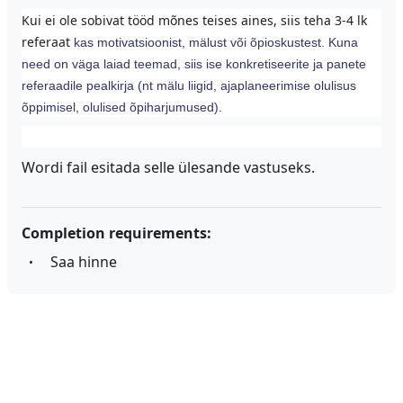
Kui ei ole sobivat tööd mõnes teises aines, siis teha 3-4 lk
referaat
kas motivatsioonist, mälust või õpioskustest. Kuna
need on väga laiad teemad, siis ise konkretiseerite ja panete
referaadile pealkirja (nt mälu liigid, ajaplaneerimise olulisus
õppimisel, olulised õpiharjumused).
Wordi fail esitada selle ülesande vastuseks.
Completion requirements:
Saa hinne