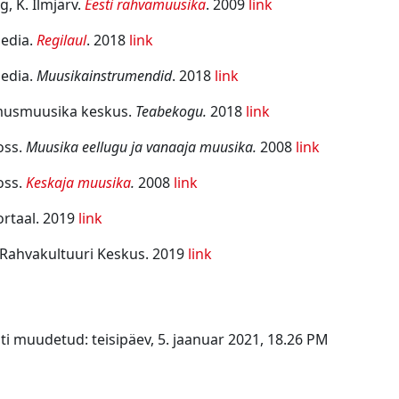
g, K. Ilmjärv.
Eesti rahvamuusika
. 2009
link
edia.
Regilaul
. 2018
link
edia.
Muusikainstrumendid
. 2018
link
musmuusika keskus.
Teabekogu.
2018
link
oss.
Muusika eellugu ja vanaaja muusika.
2008
link
oss.
Keskaja muusika
.
2008
link
portaal. 2019
link
 Rahvakultuuri Keskus. 2019
link
ti muudetud: teisipäev, 5. jaanuar 2021, 18.26 PM