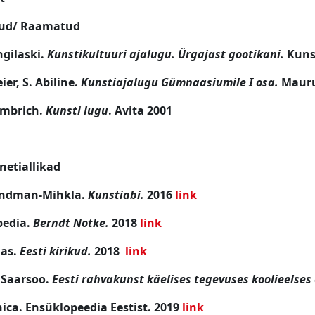
ud/ Raamatud
ngilaski.
Kunstikultuuri ajalugu. Ürgajast gootikani.
Kuns
eier, S. Abiline.
Kunstiajalugu Gümnaasiumile I osa.
Mauru
ombrich.
Kunsti lugu
. Avita 2001
netiallikad
andman-Mihkla.
Kunstiabi.
2016
link
pedia.
Berndt Notke.
2018
link
as.
Eesti kirikud.
2018
link
 Saarsoo.
Eesti rahvakunst käelises tegevuses koolieelses
ica. Ensüklopeedia Eestist. 2019
link