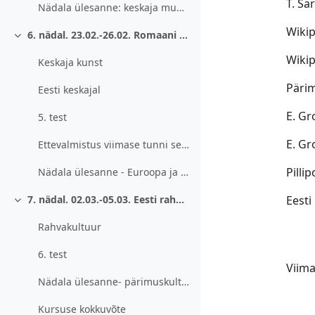
T. Sär
Nädala ülesanne: keskaja muusika kuulamine
Wikip
6. nädal. 23.02.-26.02. Romaani ja gooti stiil.
Ahenda
Wikip
Keskaja kunst
Päri
Eesti keskajal
E. Gr
5. test
E. Gr
Ettevalmistus viimase tunni seminariks
Pilli
Nädala ülesanne - Euroopa ja Eesti kirikuarhitektuur.
Eesti
7. nädal. 02.03.-05.03. Eesti rahvakultuur.
Ahenda
Rahvakultuur
6. test
Viima
Nädala ülesanne- pärimuskultuur
Kursuse kokkuvõte