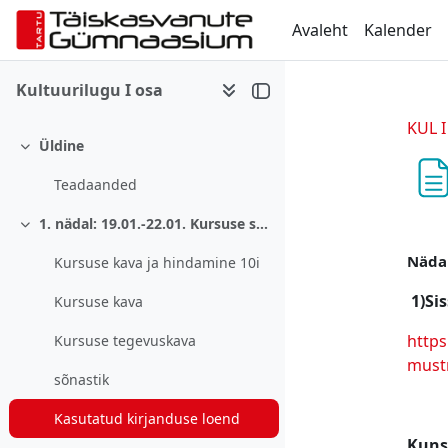
Jäta vahele peasisuni
Avaleht
Kalender
Kultuurilugu I osa
KUL I
Üldine
Ahenda
Teadaanded
1. nädal: 19.01.-22.01. Kursuse sissejuhatus
Ahenda
Nädal
Kursuse kava ja hindamine 10i
1)Si
Kursuse kava
https
Kursuse tegevuskava
mustr
sõnastik
Kasutatud kirjanduse loend
Kuns