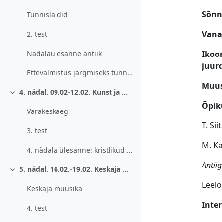
Sõnn
Tunnislaidid
Vana
2. test
Ikoo
Nädalaülesanne antiik
juur
Ettevalmistus järgmiseks tunniks.
Muus
4. nädal. 09.02-12.02. Kunst ja muusika varakristlikul perioodil. Bütsants.
Ahenda
Õpik
Varakeskaeg
T. Sii
3. test
M. Ka
4. nädala ülesanne: kristlikud sümbolid kunstis.
Antiig
5. nädal. 16.02.-19.02. Keskaja muusika. Kiriklik ja ilmalik laul.
Ahenda
Leelo
Keskaja muusika
Inter
4. test