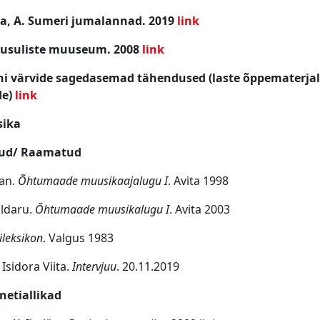
a, A. Sumeri jumalannad. 2019
link
usuliste muuseum. 2008
link
ni värvide sagedasemad tähendused (laste õppematerja
de)
link
ika
ud/ Raamatud
tan.
Õhtumaade muusikaajalugu I
. Avita 1998
ldaru.
Õhtumaade muusikalugu I
. Avita 2003
ileksikon
. Valgus 1983
 Isidora Viita.
Intervjuu
. 20.11.2019
netiallikad