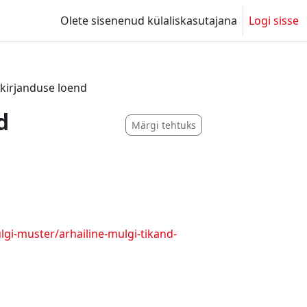
Olete sisenenud külaliskasutajana
Logi sisse
kirjanduse loend
d
Märgi tehtuks
gi-muster/arhailine-mulgi-tikand-