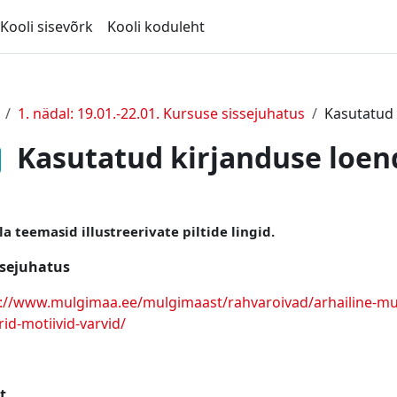
Kooli sisevõrk
Kooli koduleht
1. nädal: 19.01.-22.01. Kursuse sissejuhatus
Kasutatud 
Kasutatud kirjanduse loen
a teemasid illustreerivate piltide lingid.
ssejuhatus
://www.mulgimaa.ee/mulgimaast/rahvaroivad/arhailine-mul
id-motiivid-varvid/
t