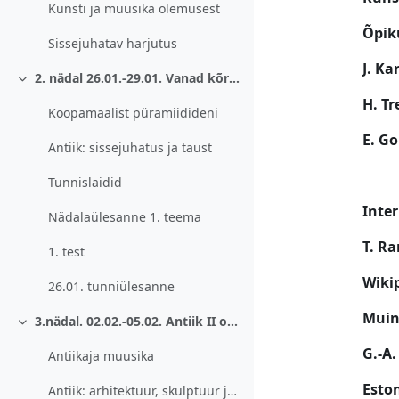
Kunsti ja muusika olemusest
Õpik
Sissejuhatav harjutus
J. Ka
2. nädal 26.01.-29.01. Vanad kõrgkultuurid. Sissejuhatus antiiki.
Ahenda
H. Tr
Koopamaalist püramiidideni
E. G
Antiik: sissejuhatus ja taust
Tunnislaidid
Inter
Nädalaülesanne 1. teema
T. R
1. test
Wiki
26.01. tunniülesanne
Muin
3.nädal. 02.02.-05.02. Antiik II osa: muusika ja kunst.
Ahenda
G.-A.
Antiikaja muusika
Eston
Antiik: arhitektuur, skulptuur ja maal