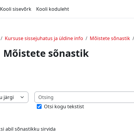
Kooli sisevõrk
Kooli koduleht
Kursuse sissejuhatus ja üldine info
Mõistete sõnastik
Mõistete sõnastik
eksi abil sõnastikku sirvida
Otsi kogu tekstist
si abil sõnastikku sirvida