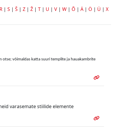
R
|
S
|
Š
|
Z
|
Ž
|
T
|
U
|
V
|
W
|
Õ
|
Ä
|
Ö
|
Ü
|
X
silm otse; võimaldas katta suuri templite ja hauakambrite
meid varasemate stiilide elemente