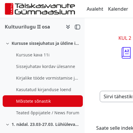
Jäta vahele peasisuni
Avaleht
Kalender
Kultuurilugu II osa
KUL 2
Kursuse sissejuhatus ja üldine info
Ahenda
Kursuse kava 11i
Sissejuhatav kordav ülesanne
Kirjalike tööde vormistamise juhend
Kasutatud kirjanduse loend
Saate selle ind
Mõistete sõnastik
Teated õppijatele / News Forum
1. nädal. 23.03-27.03. Lühiülevaade stiilidest.
Ahenda
Saate selle indek