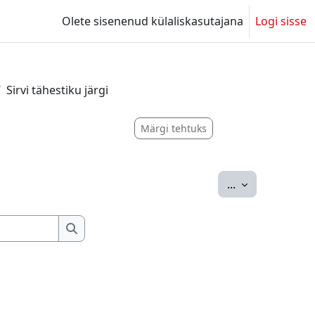
Olete sisenenud külaliskasutajana
Logi sisse
Sirvi tähestiku järgi
Märgi tehtuks
Ekspordi siss
...
Otsing
Otsing