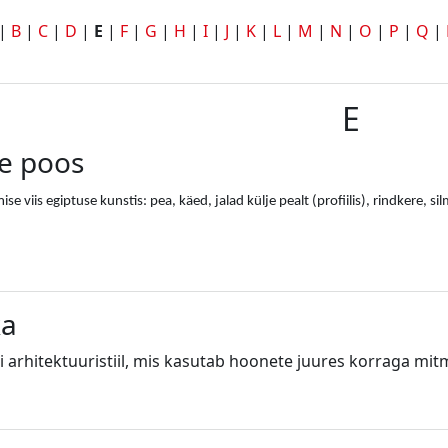
|
B
|
C
|
D
|
E
|
F
|
G
|
H
|
I
|
J
|
K
|
L
|
M
|
N
|
O
|
P
|
Q
|
E
e poos
se viis egiptuse kunstis: pea, käed, jalad külje pealt (profiilis), rindkere, 
ka
i arhitektuuristiil, mis kasutab hoonete juures korraga mit