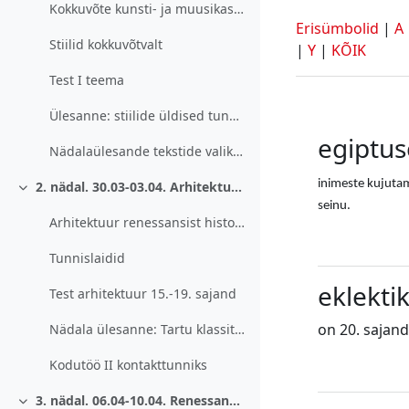
Kokkuvõte kunsti- ja muusikastiilidest 15.-19. sajand
Erisümbolid
|
A
Stiilid kokkuvõtvalt
|
Y
|
KÕIK
Test I teema
Ülesanne: stiilide üldised tunnused
egiptus
Nädalaülesande tekstide valikud
inimeste kujutami
2. nädal. 30.03-03.04. Arhitektuur 15-19. sajand.
Ahenda
seinu.
Arhitektuur renessansist historitsismini
Tunnislaidid
eklekti
Test arhitektuur 15.-19. sajand
on 20. sajand
Nädala ülesanne: Tartu klassitsistlik arhitektuur
Kodutöö II kontakttunniks
3. nädal. 06.04-10.04. Renessanss. Pildi kirjeldamine.