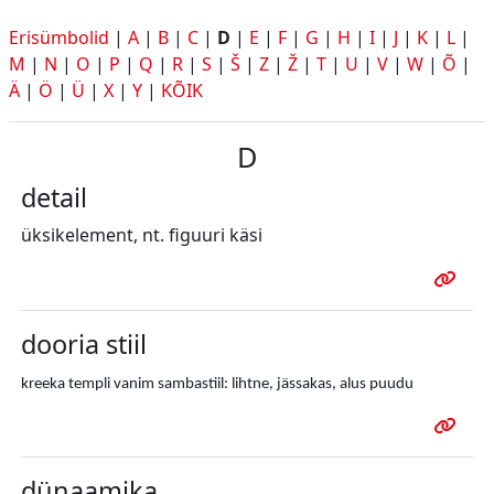
Erisümbolid
|
A
|
B
|
C
|
D
|
E
|
F
|
G
|
H
|
I
|
J
|
K
|
L
|
M
|
N
|
O
|
P
|
Q
|
R
|
S
|
Š
|
Z
|
Ž
|
T
|
U
|
V
|
W
|
Õ
|
Ä
|
Ö
|
Ü
|
X
|
Y
|
KÕIK
D
detail
üksikelement, nt. figuuri käsi
dooria stiil
kreeka templi vanim sambastiil: lihtne, jässakas, alus puudu
dünaamika