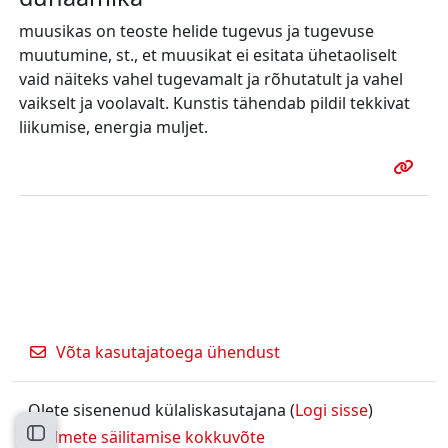
muusikas on teoste helide tugevus ja tugevuse
muutumine, st., et muusikat ei esitata ühetaoliselt
vaid näiteks vahel tugevamalt ja rõhutatult ja vahel
vaikselt ja voolavalt. Kunstis tähendab pildil tekkivat
liikumise, energia muljet.
Võta kasutajatoega ühendust
Olete sisenenud külaliskasutajana (
Logi sisse
)
Andmete säilitamise kokkuvõte
Ava kursuse sisukord