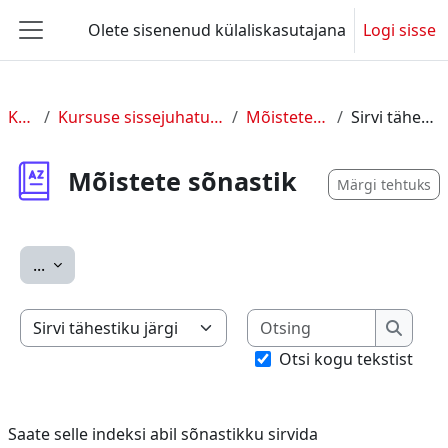
Jäta vahele peasisuni
Olete sisenenud külaliskasutajana
Logi sisse
Küljepaneel
KUL 2
Kursuse sissejuhatus ja üldine info
Mõistete sõnastik
Sirvi tähestiku järgi
Mõistete sõnastik
Märgi tehtuks
Ekspordi sissekanded
...
Otsing
Saate selle indeksi abil sõnastikku sirvida
Otsing
Otsi kogu tekstist
Saate selle indeksi abil sõnastikku sirvida