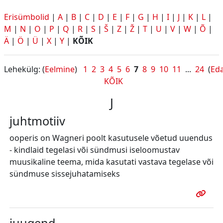
Erisümbolid
|
A
|
B
|
C
|
D
|
E
|
F
|
G
|
H
|
I
|
J
|
K
|
L
|
M
|
N
|
O
|
P
|
Q
|
R
|
S
|
Š
|
Z
|
Ž
|
T
|
U
|
V
|
W
|
Õ
|
Ä
|
Ö
|
Ü
|
X
|
Y
|
KÕIK
Lehekülg: (
Eelmine
)
1
2
3
4
5
6
7
8
9
10
11
...
24
(
Eda
KÕIK
J
juhtmotiiv
ooperis on Wagneri poolt kasutusele võetud uuendus
- kindlaid tegelasi või sündmusi iseloomustav
muusikaline teema, mida kasutati vastava tegelase või
sündmuse sissejuhatamiseks
juugend