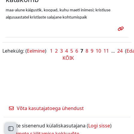
maa-alune käigustik, koopad, kuhu maeti inimesi; kristluse
algusaastatel kristlaste salajane kohtumispaik
Lehekülg: (
Eelmine
)
1
2
3
4
5
6
7
8
9
10
11
...
24
(
Eda
KÕIK
Võta kasutajatoega ühendust
Olete sisenenud külaliskasutajana (
Logi sisse
)
Ava kursuse sisukord
Andmete säilitamise kokkuvõte