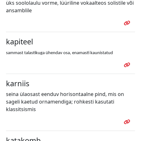
üks soololaulu vorme, lüüriline vokaalteos solistile või
ansamblile
kapiteel
sammast talastikuga ühendav osa, enamasti kaunistatud
karniis
seina ülaosast eenduv horisontaalne pind, mis on
sageli kaetud ornamendiga; rohkesti kasutati
klassitsismis
katakomb