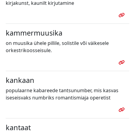
kirjakunst, kaunilt kirjutamine
kammermuusika
on muusika ühele pillile, solistile või väikesele
orkestrikoosseisule.
kankaan
populaarne kabareede tantsunumber, mis kasvas
iseseisvaks numbriks romantismiaja operetist
kantaat