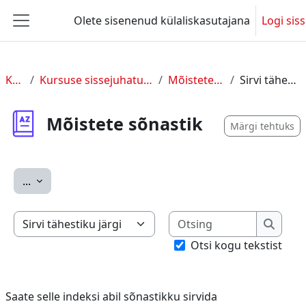
Jäta vahele peasisuni
Olete sisenenud külaliskasutajana
Logi sis
Küljepaneel
KUL 2
Kursuse sissejuhatus ja üldine info
Mõistete sõnastik
Sirvi tähestiku järgi
Mõistete sõnastik
Märgi tehtuks
Ekspordi sissekanded
...
Otsing
Saate selle indeksi abil sõnastikku sirvida
Otsing
Otsi kogu tekstist
Saate selle indeksi abil sõnastikku sirvida