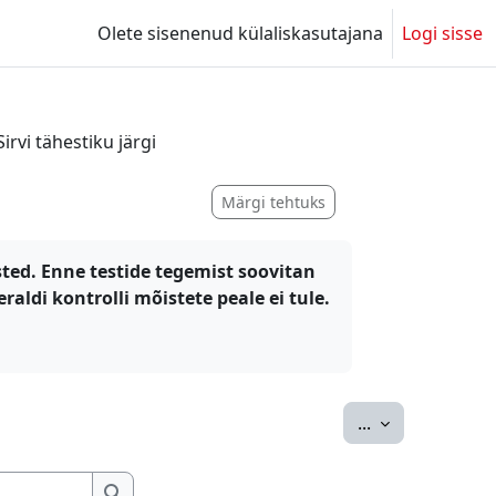
Olete sisenenud külaliskasutajana
Logi sisse
Sirvi tähestiku järgi
Märgi tehtuks
ed. Enne testide tegemist soovitan
aldi kontrolli mõistete peale ei tule.
Ekspordi siss
...
Otsing