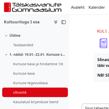
Jäta vahele peasisuni
Avaleht
Kalender
Kultuurilugu I osa
KUL I
Üldine
Ahenda
Teadaanded
1. nädal: 19.01.-22.01. Kursuse sissejuhatus
Ahenda
Sõnas
Kursuse kava ja hindamine 10i
läbi v
Kursuse kava
NB! S
Kursuse tegevuskava
sõnastik
Kasutatud kirjanduse loend