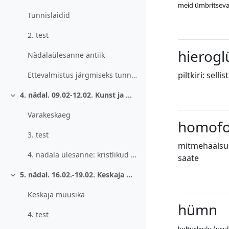
meid ümbritsevas
Tunnislaidid
2. test
hierogl
Nädalaülesanne antiik
piltkiri: sell
Ettevalmistus järgmiseks tunniks.
4. nädal. 09.02-12.02. Kunst ja muusika varakristlikul perioodil. Bütsants.
Ahenda
Varakeskaeg
homofo
3. test
mitmehäälsus
4. nädala ülesanne: kristlikud sümbolid kunstis.
saate
5. nädal. 16.02.-19.02. Keskaja muusika. Kiriklik ja ilmalik laul.
Ahenda
Keskaja muusika
hümn
4. test