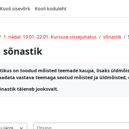
Kooli sisevõrk
Kooli koduleht
1. nädal: 19.01.-22.01. Kursuse sissejuhatus
sõnastik
sõnastik
tikus on toodud mõisted teemade kaupa, lisaks üldmõist
aadata vastava teemaga seotud mõisted ja üldmõisted, er
õnastik täieneb jooksvalt.