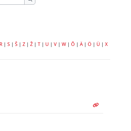
Otsing
R
|
S
|
Š
|
Z
|
Ž
|
T
|
U
|
V
|
W
|
Õ
|
Ä
|
Ö
|
Ü
|
X