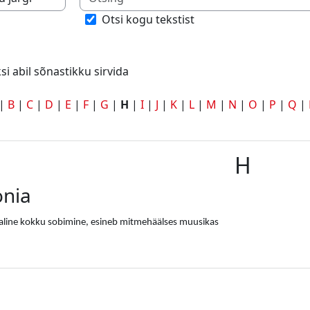
eksi abil sõnastikku sirvida
Otsi kogu tekstist
si abil sõnastikku sirvida
|
B
|
C
|
D
|
E
|
F
|
G
|
H
|
I
|
J
|
K
|
L
|
M
|
N
|
O
|
P
|
Q
|
H
nia
laline kokku sobimine, esineb mitmehäälses muusikas