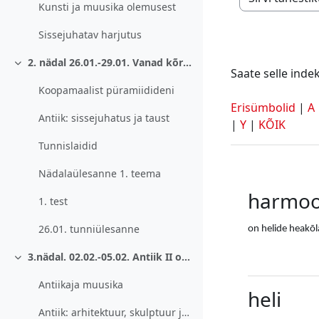
Saate selle ind
Kunsti ja muusika olemusest
Sissejuhatav harjutus
2. nädal 26.01.-29.01. Vanad kõrgkultuurid. Sissejuhatus antiiki.
Ahenda
Saate selle indek
Koopamaalist püramiidideni
Erisümbolid
|
A
Antiik: sissejuhatus ja taust
|
Y
|
KÕIK
Tunnislaidid
Nädalaülesanne 1. teema
harmoo
1. test
26.01. tunniülesanne
on helide heakõ
3.nädal. 02.02.-05.02. Antiik II osa: muusika ja kunst.
Ahenda
Antiikaja muusika
heli
Antiik: arhitektuur, skulptuur ja maal