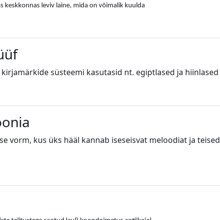
 keskkonnas leviv laine, mida on võimalik kuulda
üüf
ist kirjamärkide süsteemi kasutasid nt. egiptlased ja hiinlased
onia
e vorm, kus üks hääl kannab iseseisvat meloodiat ja teise