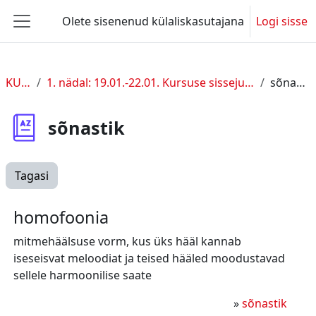
Jäta vahele peasisuni
Olete sisenenud külaliskasutajana
Logi sisse
Küljepaneel
KUL I
1. nädal: 19.01.-22.01. Kursuse sissejuhatus
sõnastik
sõnastik
Tagasi
homofoonia
mitmehäälsuse vorm, kus üks hääl kannab
iseseisvat meloodiat ja teised hääled moodustavad
sellele harmoonilise saate
»
sõnastik