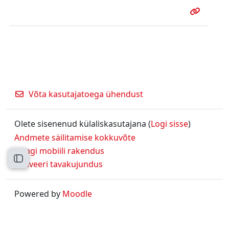
Võta kasutajatoega ühendust
Olete sisenenud külaliskasutajana (
Logi sisse
)
Andmete säilitamise kokkuvõte
Hangi mobiili rakendus
Ava kursuse sisukord
Aktiveeri tavakujundus
Powered by
Moodle