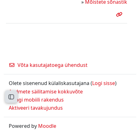
»
Mõistete sõnastik
Võta kasutajatoega ühendust
Olete sisenenud külaliskasutajana (
Logi sisse
)
Andmete säilitamise kokkuvõte
Ava kursuse sisukord
Hangi mobiili rakendus
Aktiveeri tavakujundus
Powered by
Moodle