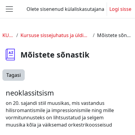
Jäta vahele peasisuni
Olete sisenenud külaliskasutajana
Logi sisse
Küljepaneel
KUL 2
Kursuse sissejuhatus ja üldine info
Mõistete sõnastik
Mõistete sõnastik
Tagasi
neoklassitsism
on 20. sajandi stiil muusikas, mis vastandus
hilisromantismile ja impressionismile ning mille
vormitunnusteks on lihtsustatud ja selgem
muusika kõla ja väiksemad orkestrikoosseisud