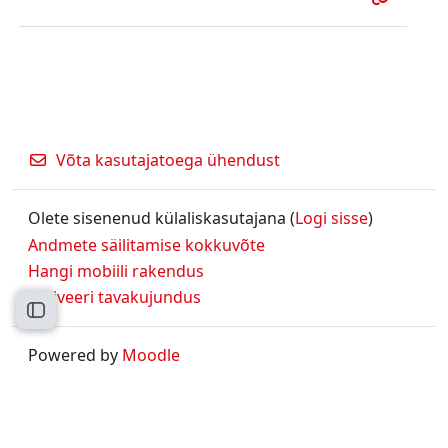
Võta kasutajatoega ühendust
Olete sisenenud külaliskasutajana (
Logi sisse
)
Andmete säilitamise kokkuvõte
Hangi mobiili rakendus
Aktiveeri tavakujundus
Ava kursuse sisukord
Powered by
Moodle