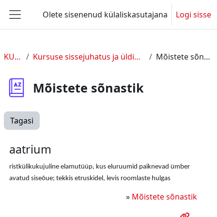
Jäta vahele peasisuni
Olete sisenenud külaliskasutajana
Logi sisse
Küljepaneel
KUL 2
Kursuse sissejuhatus ja üldine info
Mõistete sõnastik
Mõistete sõnastik
Tagasi
aatrium
ristkülikukujuline elamutüüp, kus eluruumid paiknevad ümber
avatud siseõue; tekkis etruskidel, levis roomlaste hulgas
»
Mõistete sõnastik