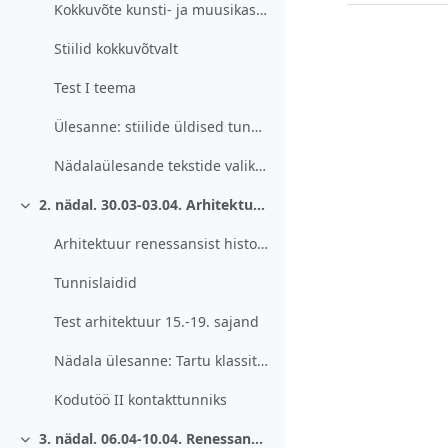
Kokkuvõte kunsti- ja muusikastiilidest 15.-19. sajand
Stiilid kokkuvõtvalt
Test I teema
Ülesanne: stiilide üldised tunnused
Nädalaülesande tekstide valikud
2. nädal. 30.03-03.04. Arhitektuur 15-19. sajand.
Ahenda
Arhitektuur renessansist historitsismini
Tunnislaidid
Test arhitektuur 15.-19. sajand
Nädala ülesanne: Tartu klassitsistlik arhitektuur
Kodutöö II kontakttunniks
3. nädal. 06.04-10.04. Renessanss. Pildi kirjeldamine.