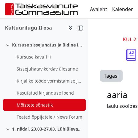
Jäta vahele peasisuni
Avaleht
Kalender
Kultuurilugu II osa
KUL 2
Kursuse sissejuhatus ja üldine info
Ahenda
Kursuse kava 11i
Sissejuhatav kordav ülesanne
Tagasi
Kirjalike tööde vormistamise juhend
aaria
Kasutatud kirjanduse loend
Mõistete sõnastik
laulu sooloes
Teated õppijatele / News Forum
1. nädal. 23.03-27.03. Lühiülevaade stiilidest.
Ahenda