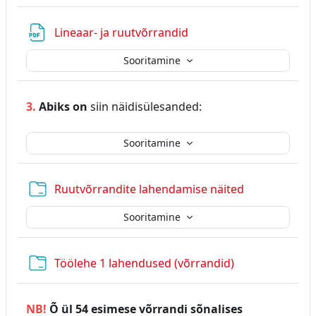
e
Fail
Lineaar- ja ruutvõrrandid
o
Sooritamine
3.
Abiks on
siin näidisülesanded:
Sooritamine
Kaust
Ruutvõrrandite lahendamise näited
Sooritamine
Kaust
Töölehe 1 lahendused (võrrandid)
NB!
Õ ül 54 esimese võrrandi sõnalises