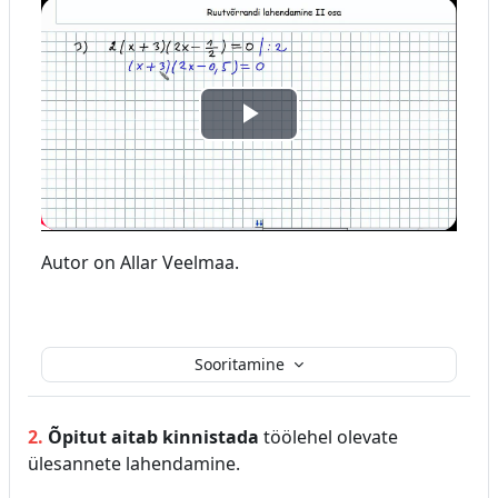
v
i
E
d
s
e
i
o
Autor on Allar Veelmaa.
t
a
Sooritamine
v
i
2.
Õpitut aitab kinnistada
töölehel olevate
ülesannete lahendamine.
d