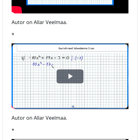
s
o
i
Autor on Allar Veelmaa.
t
*
a
v
i
E
d
s
e
i
o
Autor on Allar Veelmaa.
t
*
a