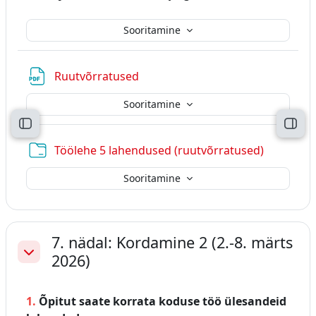
Sooritamine
Fail
Ruutvõrratused
Sooritamine
Ava kursuse sisukord
Ava 
Kaust
Töölehe 5 lahendused (ruutvõrratused)
Sooritamine
7. nädal: Kordamine 2 (2.-8. märts
2026)
Ahenda
1.
Õpitut saate korrata koduse töö ülesandeid