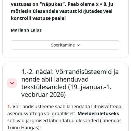
vastuses on "näpukas". Peab olema x = 8. Ju
mõtlesin ülesandele vastust kirjutades veel
kontrolli vastuse peale!
Mariann Laius
Sooritamine
1.-2. nädal: Võrrandisüsteemid ja
nende abil lahenduvad
tekstülesanded (19. jaanuar.-1.
Ahenda
veebruar 2026)
1.
Võrrandisüsteeme saab lahendada liitmisvõttega,
asendusvõttega või graafiliselt.
Meeldetuletuseks
sobivad järgmised lahendatud ülesanded (lahendas
Triinu Haugas):