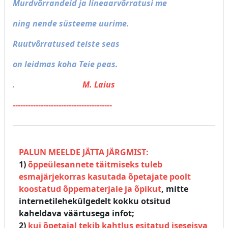
Murdvõrrandeid ja lineaarvõrratusi me
ning nende süsteeme uurime.
Ruutvõrratused
teiste seas
on leidmas koha Teie peas.
.
M. Laius
---------------------------------------
PALUN MEELDE JÄTTA JÄRGMIST:
1)
õppeülesannete täitmiseks tuleb
esmajärjekorras kasutada õpetajate poolt
koostatud õppematerjale ja õpikut
, mitte
internetilehekülgedelt kokku otsitud
kaheldava väärtusega infot;
2)
kui õpetajal tekib kahtlus esitatud iseseisva