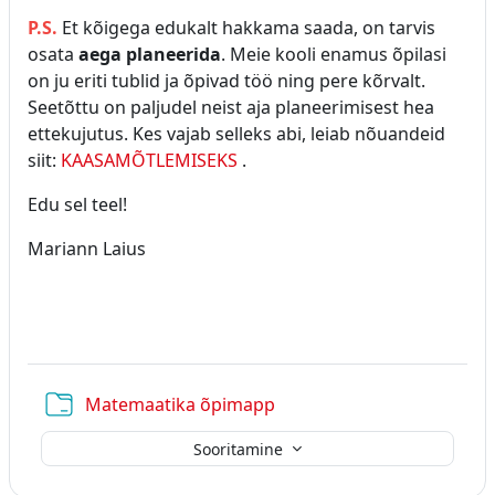
P.S.
Et kõigega edukalt hakkama saada, on tarvis
osata
aega planeerida
. Meie kooli enamus õpilasi
on ju eriti tublid ja õpivad töö ning pere kõrvalt.
Seetõttu on paljudel neist aja planeerimisest hea
ettekujutus. Kes vajab selleks abi, leiab nõuandeid
siit:
KAASAMÕTLEMISEKS
.
Edu sel teel!
Mariann Laius
Kaust
Matemaatika õpimapp
Sooritamine