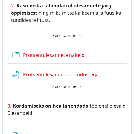
2.
Kasu on ka lahendatud ülesannete järgi
õppimisest
ning miks mitte ka keemia ja füüsika
tundides tehtust.
Sooritamine
Kaust
Protsentülesannete näiteid
Fail
Protsentülesanded lahendustega
Sooritamine
3.
Kordamiseks on hea lahendada
töölehel olevaid
ülesandeid.