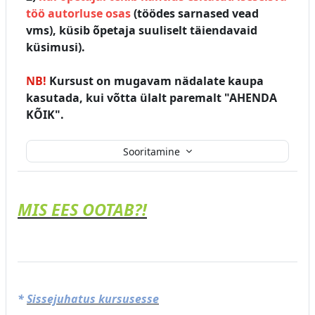
töö autorluse osas
(töödes sarnased vead
vms), küsib õpetaja suuliselt täiendavaid
küsimusi).
NB!
Kursust on mugavam nädalate kaupa
kasutada, kui võtta ülalt paremalt "AHENDA
KÕIK".
Sooritamine
MIS EES OOTAB?!
*
Sissejuhatus kursusesse