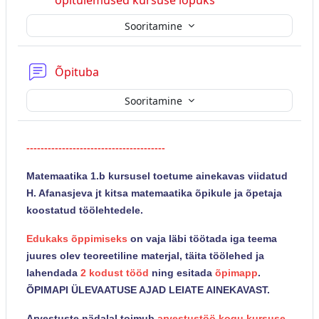
õpitulemused kursuse lõpuks
Sooritamine
Foorum
Õpituba
Sooritamine
---------------------------------------
Matemaatika 1.b kursusel toetume ainekavas viidatud
H. Afanasjeva jt kitsa matemaatika õpikule ja õpetaja
koostatud töölehtedele.
Edukaks õppimiseks
on vaja läbi töötada iga teema
juures olev teoreetiline materjal, täita töölehed ja
lahendada
2 kodust tööd
ning esitada
õpimapp
.
ÕPIMAPI ÜLEVAATUSE AJAD LEIATE AINEKAVAST.
Arvestuste nädalal toimub
arvestustöö kogu kursuse