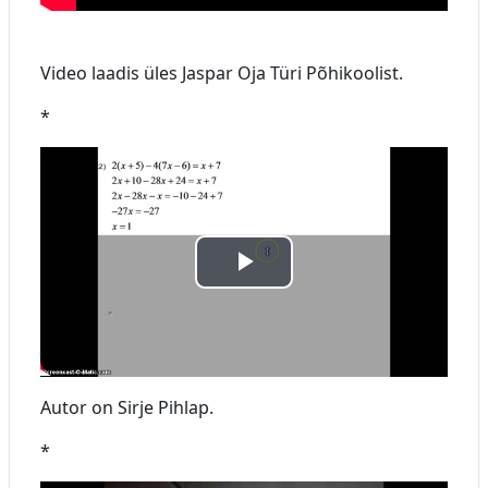
i
t
Video laadis üles Jaspar Oja Türi Põhikoolist.
a
*
v
i
d
E
e
s
o
i
Autor on Sirje Pihlap.
t
*
a