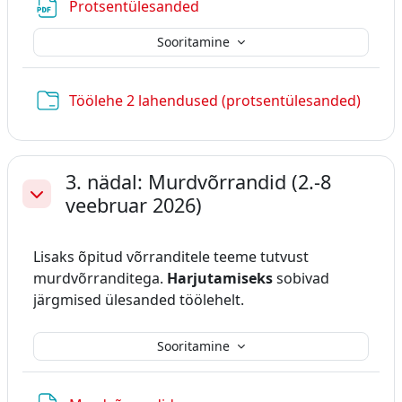
Fail
Protsentülesanded
Sooritamine
Kaust
Töölehe 2 lahendused (protsentülesanded)
3. nädal: Murdvõrrandid (2.-8
veebruar 2026)
Ahenda
Lisaks õpitud võrranditele teeme tutvust
murdvõrranditega.
Harjutamiseks
sobivad
järgmised ülesanded töölehelt.
Sooritamine