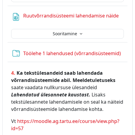
Fail
Ruutvõrrandisüsteemi lahendamise näide
Sooritamine
Kaust
Töölehe 1 lahendused (võrrandisüsteemid)
4.
Ka tekstülesandeid saab lahendada
võrrandisüsteemide abil.
Meeldetuletuseks
saate vaadata nullkursuse ülesandeid
Lahendatud ülesannete kaustast.
Lisaks
tekstülesannete lahendamisele on seal ka näiteid
võrrandisüsteemide lahendamise kohta.
Vt
https://moodle.ag.tartu.ee/course/view.php?
id=57