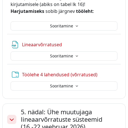
kirjutamisele (abiks on tabel lk 16)!
Harjutamiseks
sobib järgnev
tööleht
:
Sooritamine
Fail
Lineaarvõrratused
Sooritamine
Kaust
Töölehe 4 lahendused (võrratused)
Sooritamine
5. nädal: Ühe muutujaga
lineaarvõrratuste süsteemid
Ahenda
(16.-22 veebruar 2026)