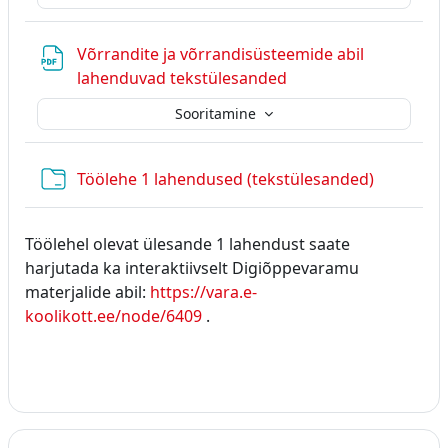
Võrrandite ja võrrandisüsteemide abil
Fail
lahenduvad tekstülesanded
Sooritamine
Kaust
Töölehe 1 lahendused (tekstülesanded)
Töölehel olevat ülesande 1 lahendust saate
harjutada ka interaktiivselt Digiõppevaramu
materjalide abil:
https://vara.e-
koolikott.ee/node/6409
.