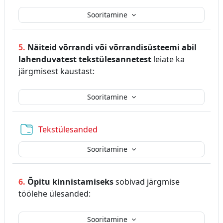
Sooritamine
5.
Näiteid võrrandi või võrrandisüsteemi abil
lahenduvatest tekstülesannetest
leiate ka
järgmisest kaustast:
Sooritamine
Kaust
Tekstülesanded
Sooritamine
6.
Õpitu kinnistamiseks
sobivad järgmise
töölehe ülesanded:
Sooritamine