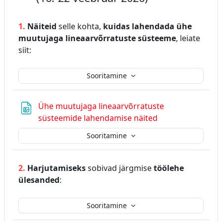
1.
Näiteid
selle kohta,
kuidas lahendada ühe
muutujaga lineaarvõrratuste süsteeme
, leiate
siit:
Sooritamine
Ühe muutujaga lineaarvõrratuste
Fail
süsteemide lahendamise näited
Sooritamine
2.
Harjutamiseks
sobivad järgmise
töölehe
ülesanded
:
Sooritamine