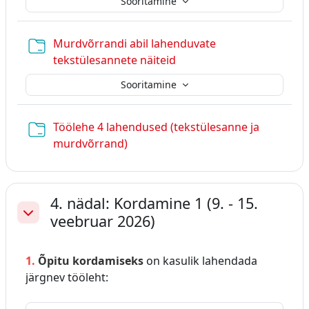
Sooritamine
Murdvõrrandi abil lahenduvate
Kaust
tekstülesannete näiteid
Sooritamine
Töölehe 4 lahendused (tekstülesanne ja
Kaust
murdvõrrand)
4. nädal: Kordamine 1 (9. - 15.
veebruar 2026)
Ahenda
1.
Õpitu kordamiseks
on kasulik lahendada
järgnev tööleht: