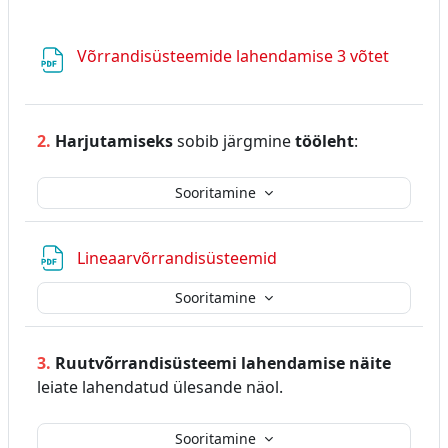
Fail
Võrrandisüsteemide lahendamise 3 võtet
2.
Harjutamiseks
sobib järgmine
tööleht
:
Sooritamine
Fail
Lineaarvõrrandisüsteemid
Sooritamine
3.
Ruutvõrrandisüsteemi lahendamise näite
leiate lahendatud ülesande näol.
Sooritamine