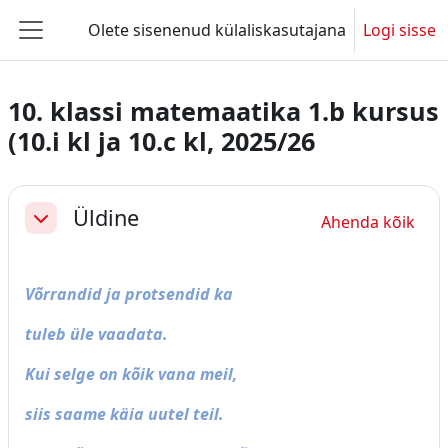
Jäta vahele peasisuni
Olete sisenenud külaliskasutajana
Logi sisse
Küljepaneel
10. klassi matemaatika 1.b kursus
(10.i kl ja 10.c kl, 2025/26
Section outline
Üldine
Ahenda kõik
Ahenda
Võrrandid ja protsendid ka
tuleb üle vaadata.
Kui selge on kõik vana meil,
siis saame käia uutel teil.