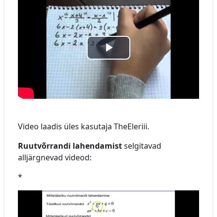
v
i
E
d
s
e
i
o
t
Video laadis üles kasutaja TheEleriii.
a
Ruutvõrrandi lahendamist
selgitavad
alljärgnevad videod:
v
*
i
d