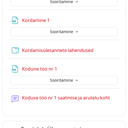
Sooritamine
Fail
Kordamine 1
Sooritamine
Kaust
Kordamisülesannete lahendused
Fail
Kodune töö nr 1
Sooritamine
Foorum
Koduse töö nr 1 saatmise ja arutelu koht