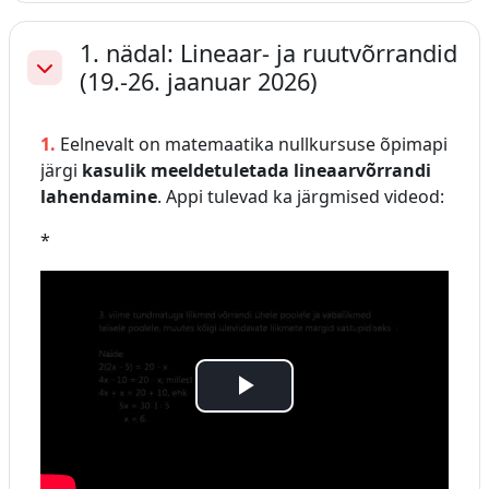
1. nädal: Lineaar- ja ruutvõrrandid
(19.-26. jaanuar 2026)
Ahenda
1.
Eelnevalt on matemaatika nullkursuse õpimapi
järgi
kasulik meeldetuletada lineaarvõrrandi
lahendamine
. Appi tulevad ka järgmised videod:
*
E
s