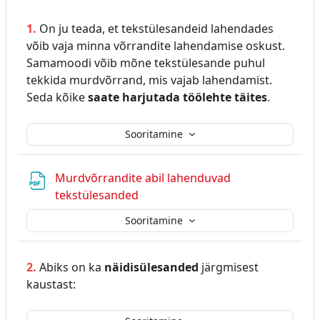
1.
On ju teada, et tekstülesandeid lahendades
võib vaja minna võrrandite lahendamise oskust.
Samamoodi võib mõne tekstülesande puhul
tekkida murdvõrrand, mis vajab lahendamist.
Seda kõike
saate harjutada töölehte täites
.
Sooritamine
Murdvõrrandite abil lahenduvad
Fail
tekstülesanded
Sooritamine
2.
Abiks on ka
näidisülesanded
järgmisest
kaustast: