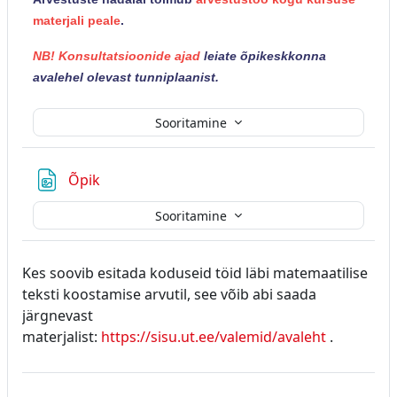
materjali peale
.
NB!
Konsultatsioonide ajad
leiate õpikeskkonna
avalehel olevast tunniplaanist.
Sooritamine
Fail
Õpik
Sooritamine
Kes soovib esitada koduseid töid läbi matemaatilise
teksti koostamise arvutil, see võib abi saada
järgnevast
materjalist:
https://sisu.ut.ee/valemid/avaleht
.