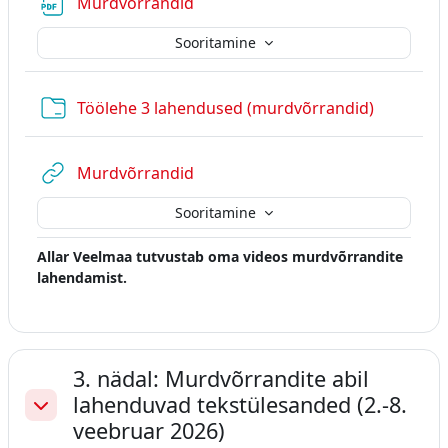
Fail
Murdvõrrandid
Sooritamine
Kaust
Töölehe 3 lahendused (murdvõrrandid)
URL
Murdvõrrandid
Sooritamine
Allar Veelmaa tutvustab oma videos murdvõrrandite
lahendamist.
3. nädal: Murdvõrrandite abil
lahenduvad tekstülesanded (2.-8.
Ahenda
veebruar 2026)