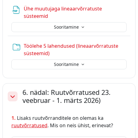
Ühe muutujaga lineaarvõrratuste
Fail
süsteemid
Sooritamine
Töölehe 5 lahendused (lineaarvõrratuste
Kaust
süsteemid)
Sooritamine
6. nädal: Ruutvõrratused 23.
veebruar - 1. märts 2026)
Ahenda
1.
Lisaks ruutvõrranditele on olemas ka
ruutvõrratused
. Mis on neis ühist, erinevat?