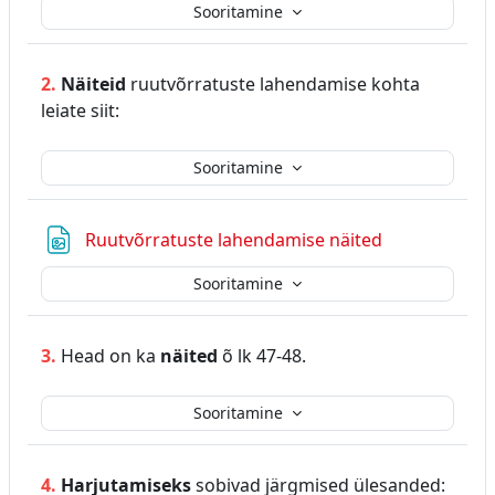
Sooritamine
2.
Näiteid
ruutvõrratuste lahendamise kohta
leiate siit:
Sooritamine
Fail
Ruutvõrratuste lahendamise näited
Sooritamine
3.
Head on ka
näited
õ lk 47-48.
Sooritamine
4.
Harjutamiseks
sobivad järgmised ülesanded: