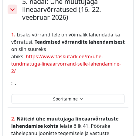
5. nädal: Ühe muutujaga
lineaarvõrratused (16.-22.
Ahenda
veebruar 2026)
1.
Lisaks võrranditele on võimalik lahendada ka
võrratusi
.
Teadmised võrrandite lahendamisest
on siin suureks
abiks:
https://www.taskutark.ee/m/uhe-
tundmatuga-lineaarvorrand-selle-lahendamine-
2/
: .
Sooritamine
2.
Näiteid ühe muutujaga lineaarvõrratuste
lahendamise kohta
leiate õ lk 41. Pöörake
tähelepanu jooniste tegemisele ja vastuste