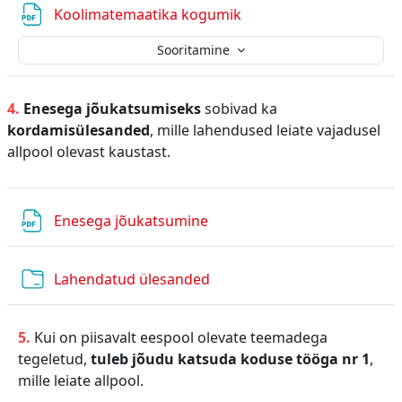
Fail
Koolimatemaatika kogumik
Sooritamine
4.
Enesega jõukatsumiseks
sobivad ka
kordamisülesanded
, mille lahendused leiate vajadusel
allpool olevast kaustast.
Fail
Enesega jõukatsumine
Kaust
Lahendatud ülesanded
5.
Kui on piisavalt eespool olevate teemadega
tegeletud,
tuleb jõudu katsuda koduse tööga nr 1
,
mille leiate allpool.