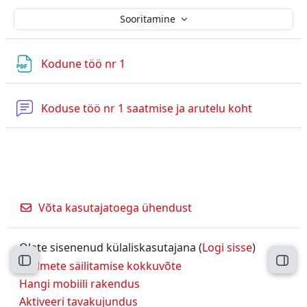
Sooritamine
Fail
Kodune töö nr 1
Foorum
Koduse töö nr 1 saatmise ja arutelu koht
Võta kasutajatoega ühendust
Olete sisenenud külaliskasutajana (
Logi sisse
)
Ava kursuse sisukord
Ava 
Andmete säilitamise kokkuvõte
Hangi mobiili rakendus
Aktiveeri tavakujundus