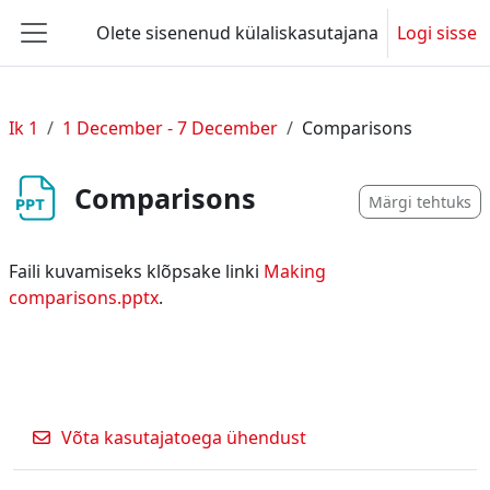
Jäta vahele peasisuni
Olete sisenenud külaliskasutajana
Logi sisse
Küljepaneel
Ik 1
1 December - 7 December
Comparisons
Comparisons
Märgi tehtuks
Faili kuvamiseks klõpsake linki
Making
comparisons.pptx
.
Võta kasutajatoega ühendust