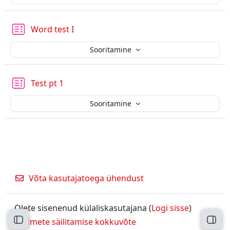
Word test I
Sooritamine
Test pt 1
Sooritamine
Võta kasutajatoega ühendust
Olete sisenenud külaliskasutajana (
Logi sisse
)
Andmete säilitamise kokkuvõte
Ava kursuse sisukord
Ava 