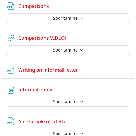
Fail
Comparisons
Sooritamine
URL
Comparisons VIDEO!
Sooritamine
Fail
Writing an informail letter
Fail
Informal e-mail
Sooritamine
Fail
An example of a letter
Sooritamine