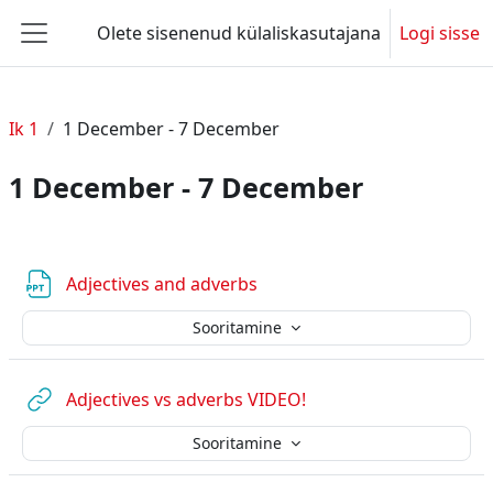
Jäta vahele peasisuni
Olete sisenenud külaliskasutajana
Logi sisse
Küljepaneel
Ik 1
1 December - 7 December
1 December - 7 December
Section outline
Fail
Adjectives and adverbs
Sooritamine
URL
Adjectives vs adverbs VIDEO!
Sooritamine