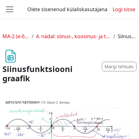
Jäta vahele peasisuni
Olete sisenenud külaliskasutajana
Logi sisse
Küljepaneel
MA-2 (e-õpe ja 10.c kl), 2025/26
4. nädal: siinus-, koosinus- ja tangensfunktsioon ning nende graafikud (13.-19. aprill 2026)
Siinusfunktsiooni graafik
Siinusfunktsiooni
Märgi tehtuks
graafik