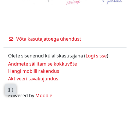
Võta kasutajatoega ühendust
Olete sisenenud külaliskasutajana (
Logi sisse
)
Andmete säilitamise kokkuvõte
Hangi mobiili rakendus
Aktiveeri tavakujundus
Ava kursuse sisukord
Powered by
Moodle