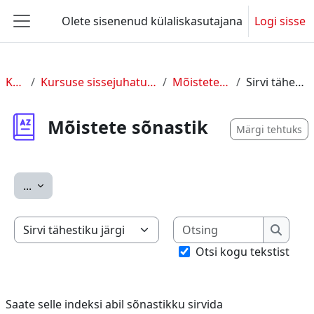
Jäta vahele peasisuni
Olete sisenenud külaliskasutajana
Logi sisse
Küljepaneel
KUL 2
Kursuse sissejuhatus ja üldine info
Mõistete sõnastik
Sirvi tähestiku järgi
Mõistete sõnastik
Märgi tehtuks
Ekspordi sissekanded
...
Otsing
Saate selle indeksi abil sõnastikku sirvida
Otsing
Otsi kogu tekstist
Saate selle indeksi abil sõnastikku sirvida