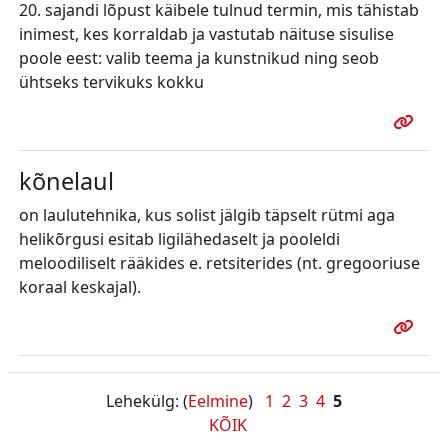
20. sajandi lõpust käibele tulnud termin, mis tähistab
inimest, kes korraldab ja vastutab näituse sisulise
poole eest: valib teema ja kunstnikud ning seob
ühtseks tervikuks kokku
kõnelaul
on laulutehnika, kus solist jälgib täpselt rütmi aga
helikõrgusi esitab ligilähedaselt ja pooleldi
meloodiliselt rääkides e. retsiterides (nt. gregooriuse
koraal keskajal).
Lehekülg: (
Eelmine
)
1
2
3
4
5
KÕIK