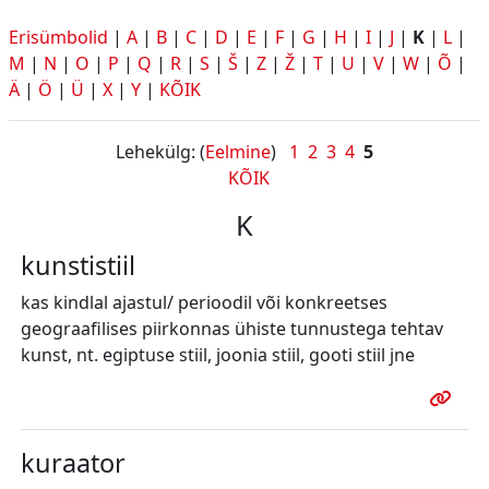
Erisümbolid
|
A
|
B
|
C
|
D
|
E
|
F
|
G
|
H
|
I
|
J
|
K
|
L
|
M
|
N
|
O
|
P
|
Q
|
R
|
S
|
Š
|
Z
|
Ž
|
T
|
U
|
V
|
W
|
Õ
|
Ä
|
Ö
|
Ü
|
X
|
Y
|
KÕIK
Lehekülg: (
Eelmine
)
1
2
3
4
5
KÕIK
K
kunstistiil
kas kindlal ajastul/ perioodil või konkreetses
geograafilises piirkonnas ühiste tunnustega tehtav
kunst, nt. egiptuse stiil, joonia stiil, gooti stiil jne
kuraator