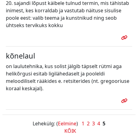
20. sajandi lõpust käibele tulnud termin, mis tähistab
inimest, kes korraldab ja vastutab näituse sisulise
poole eest: valib teema ja kunstnikud ning seob
ühtseks tervikuks kokku
kõnelaul
on laulutehnika, kus solist jälgib täpselt rütmi aga
helikõrgusi esitab ligilähedaselt ja pooleldi
meloodiliselt rääkides e. retsiterides (nt. gregooriuse
koraal keskajal).
Lehekülg: (
Eelmine
)
1
2
3
4
5
KÕIK