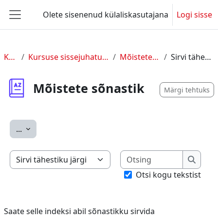
Jäta vahele peasisuni
Olete sisenenud külaliskasutajana
Logi sisse
Küljepaneel
KUL 2
Kursuse sissejuhatus ja üldine info
Mõistete sõnastik
Sirvi tähestiku järgi
Mõistete sõnastik
Märgi tehtuks
Ekspordi sissekanded
...
Otsing
Saate selle indeksi abil sõnastikku sirvida
Otsing
Otsi kogu tekstist
Saate selle indeksi abil sõnastikku sirvida