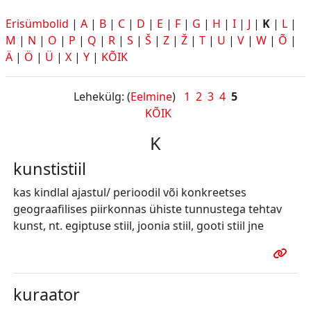
Erisümbolid
|
A
|
B
|
C
|
D
|
E
|
F
|
G
|
H
|
I
|
J
|
K
|
L
|
M
|
N
|
O
|
P
|
Q
|
R
|
S
|
Š
|
Z
|
Ž
|
T
|
U
|
V
|
W
|
Õ
|
Ä
|
Ö
|
Ü
|
X
|
Y
|
KÕIK
Lehekülg: (
Eelmine
)
1
2
3
4
5
KÕIK
K
kunstistiil
kas kindlal ajastul/ perioodil või konkreetses
geograafilises piirkonnas ühiste tunnustega tehtav
kunst, nt. egiptuse stiil, joonia stiil, gooti stiil jne
kuraator