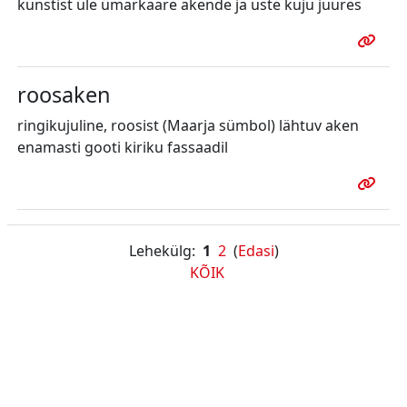
kunstist üle ümarkaare akende ja uste kuju juures
roosaken
ringikujuline, roosist (Maarja sümbol) lähtuv aken
enamasti gooti kiriku fassaadil
Lehekülg:
1
2
(
Edasi
)
KÕIK