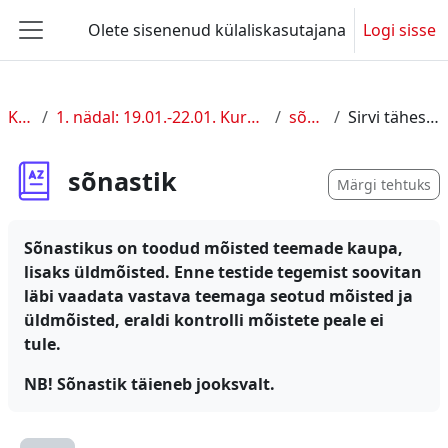
Jäta vahele peasisuni
Olete sisenenud külaliskasutajana
Logi sisse
Küljepaneel
KUL I
1. nädal: 19.01.-22.01. Kursuse sissejuhatus
sõnastik
Sirvi tähestiku järgi
sõnastik
Märgi tehtuks
Sõnastikus on toodud mõisted teemade kaupa,
lisaks üldmõisted. Enne testide tegemist soovitan
läbi vaadata vastava teemaga seotud mõisted ja
üldmõisted, eraldi kontrolli mõistete peale ei
tule.
NB! Sõnastik täieneb jooksvalt.