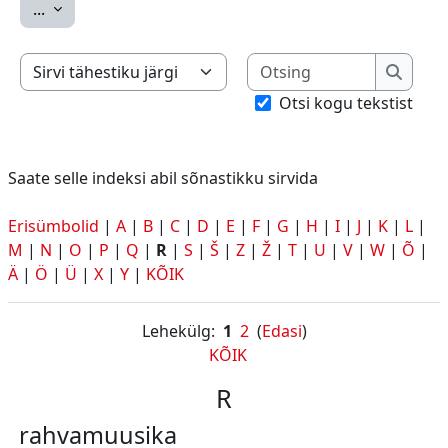
Ekspordi sissekanded
...
Otsing
Saate selle indeksi abil sõnastikku sirvida
Otsing
Otsi kogu tekstist
Saate selle indeksi abil sõnastikku sirvida
Erisümbolid
|
A
|
B
|
C
|
D
|
E
|
F
|
G
|
H
|
I
|
J
|
K
|
L
|
M
|
N
|
O
|
P
|
Q
|
R
|
S
|
Š
|
Z
|
Ž
|
T
|
U
|
V
|
W
|
Õ
|
Ä
|
Ö
|
Ü
|
X
|
Y
|
KÕIK
Lehekülg:
1
2
(
Edasi
)
KÕIK
R
rahvamuusika