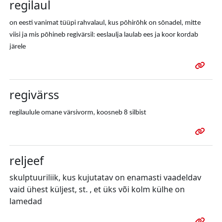
regilaul
on eesti vanimat tüüpi rahvalaul, kus põhirõhk on sõnadel, mitte
viisi ja mis põhineb regivärsil: eeslaulja laulab ees ja koor kordab
järele
regivärss
regilaulule omane värsivorm, koosneb 8 silbist
reljeef
skulptuuriliik, kus kujutatav on enamasti vaadeldav
vaid ühest küljest, st. , et üks või kolm külhe on
lamedad