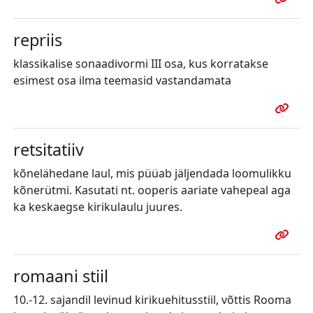
repriis
klassikalise sonaadivormi III osa, kus korratakse
esimest osa ilma teemasid vastandamata
retsitatiiv
kõnelähedane laul, mis püüab jäljendada loomulikku
kõnerütmi. Kasutati nt. ooperis aariate vahepeal aga
ka keskaegse kirikulaulu juures.
romaani stiil
10.-12. sajandil levinud kirikuehitusstiil, võttis Rooma