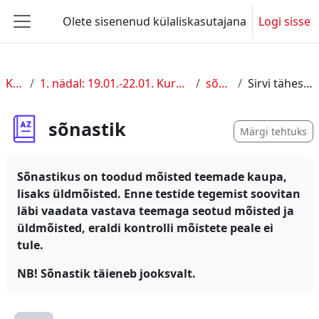
Jäta vahele peasisuni
Olete sisenenud külaliskasutajana
Logi sisse
Küljepaneel
KUL I
1. nädal: 19.01.-22.01. Kursuse sissejuhatus
sõnastik
Sirvi tähestiku järgi
sõnastik
Märgi tehtuks
Sõnastikus on toodud mõisted teemade kaupa,
lisaks üldmõisted. Enne testide tegemist soovitan
läbi vaadata vastava teemaga seotud mõisted ja
üldmõisted, eraldi kontrolli mõistete peale ei
tule.
NB! Sõnastik täieneb jooksvalt.