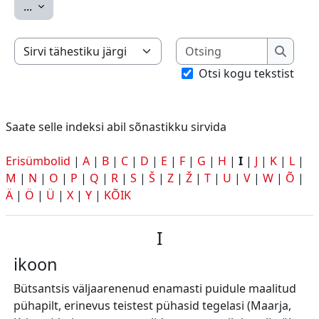
Ekspordi sissekanded
...
Otsing
Saate selle indeksi abil sõnastikku sirvida
Otsing
Otsi kogu tekstist
Saate selle indeksi abil sõnastikku sirvida
Erisümbolid
|
A
|
B
|
C
|
D
|
E
|
F
|
G
|
H
|
I
|
J
|
K
|
L
|
M
|
N
|
O
|
P
|
Q
|
R
|
S
|
Š
|
Z
|
Ž
|
T
|
U
|
V
|
W
|
Õ
|
Ä
|
Ö
|
Ü
|
X
|
Y
|
KÕIK
I
ikoon
Bütsantsis väljaarenenud enamasti puidule maalitud
pühapilt, erinevus teistest pühasid tegelasi (Maarja,