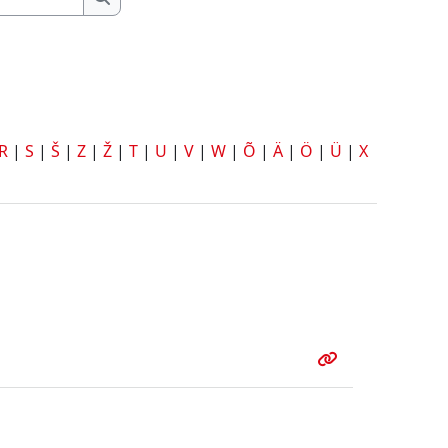
Otsing
R
|
S
|
Š
|
Z
|
Ž
|
T
|
U
|
V
|
W
|
Õ
|
Ä
|
Ö
|
Ü
|
X