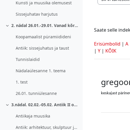
Saate selle ind
Kunsti ja muusika olemusest
Sissejuhatav harjutus
2. nädal 26.01.-29.01. Vanad kõrgkultuurid. Sissejuhatus antiiki.
Ahenda
Saate selle indek
Koopamaalist püramiidideni
Erisümbolid
|
A
Antiik: sissejuhatus ja taust
|
Y
|
KÕIK
Tunnislaidid
Nädalaülesanne 1. teema
gregoor
1. test
26.01. tunniülesanne
keskajast pärine
3.nädal. 02.02.-05.02. Antiik II osa: muusika ja kunst.
Ahenda
Antiikaja muusika
Antiik: arhitektuur, skulptuur ja maal