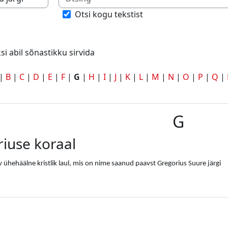
eksi abil sõnastikku sirvida
Otsi kogu tekstist
si abil sõnastikku sirvida
|
B
|
C
|
D
|
E
|
F
|
G
|
H
|
I
|
J
|
K
|
L
|
M
|
N
|
O
|
P
|
Q
|
G
iuse koraal
v ühehäälne kristlik laul, mis on nime saanud paavst Gregorius Suure järgi