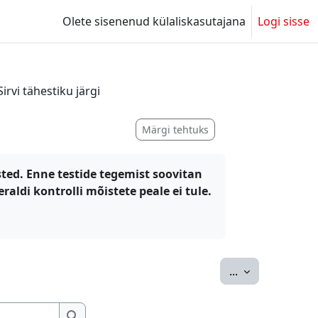
Olete sisenenud külaliskasutajana
Logi sisse
Sirvi tähestiku järgi
Märgi tehtuks
ed. Enne testide tegemist soovitan
aldi kontrolli mõistete peale ei tule.
Ekspordi siss
...
Otsing