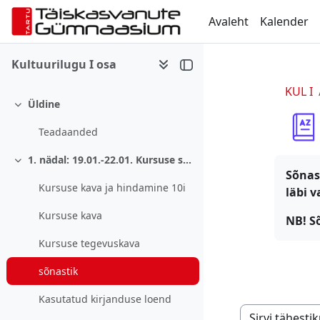
Jäta vahele peasisuni
Avaleht
Kalender
Kultuurilugu I osa
KUL I
Üldine
Ahenda
Teadaanded
1. nädal: 19.01.-22.01. Kursuse sissejuhatus
Ahenda
Sõnas
Kursuse kava ja hindamine 10i
läbi v
Kursuse kava
NB! S
Kursuse tegevuskava
sõnastik
Kasutatud kirjanduse loend