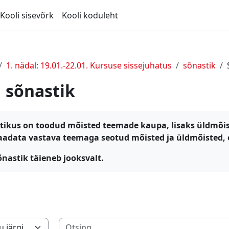
Kooli sisevõrk
Kooli koduleht
1. nädal: 19.01.-22.01. Kursuse sissejuhatus
sõnastik
sõnastik
tikus on toodud mõisted teemade kaupa, lisaks üldmõist
aadata vastava teemaga seotud mõisted ja üldmõisted, er
õnastik täieneb jooksvalt.