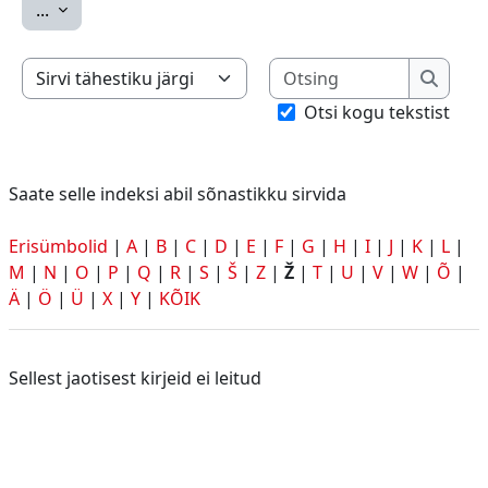
Ekspordi sissekanded
...
Otsing
Saate selle indeksi abil sõnastikku sirvida
Otsing
Otsi kogu tekstist
Saate selle indeksi abil sõnastikku sirvida
Erisümbolid
|
A
|
B
|
C
|
D
|
E
|
F
|
G
|
H
|
I
|
J
|
K
|
L
|
M
|
N
|
O
|
P
|
Q
|
R
|
S
|
Š
|
Z
|
Ž
|
T
|
U
|
V
|
W
|
Õ
|
Ä
|
Ö
|
Ü
|
X
|
Y
|
KÕIK
Sellest jaotisest kirjeid ei leitud