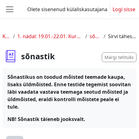
Jäta vahele peasisuni
Olete sisenenud külaliskasutajana
Logi sisse
Küljepaneel
KUL I
1. nädal: 19.01.-22.01. Kursuse sissejuhatus
sõnastik
Sirvi tähestiku järgi
sõnastik
Märgi tehtuks
Sõnastikus on toodud mõisted teemade kaupa,
lisaks üldmõisted. Enne testide tegemist soovitan
läbi vaadata vastava teemaga seotud mõisted ja
üldmõisted, eraldi kontrolli mõistete peale ei
tule.
NB! Sõnastik täieneb jooksvalt.