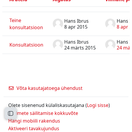
Olek
Arutelude loend. Kuvatakse 2 arutelu / 2 arutelust
Teine
Hans Ibrus
Hans I
8 apr 2015
8 apr 
konsultatsioon
Hans Ibrus
Hans I
Konsultatsioon
24 märts 2015
24 mär
Võta kasutajatoega ühendust
Olete sisenenud külaliskasutajana (
Logi sisse
)
Andmete säilitamise kokkuvõte
Ava kursuse sisukord
Hangi mobiili rakendus
Aktiveeri tavakujundus