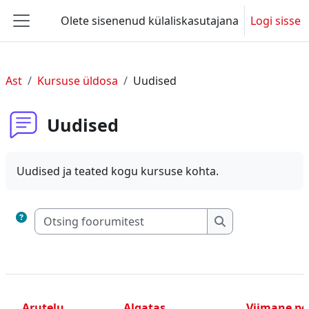
Jäta vahele peasisuni
Olete sisenenud külaliskasutajana
Logi sisse
Küljepaneel
Ast
Kursuse üldosa
Uudised
Uudised
Uudised ja teated kogu kursuse kohta.
Otsing foorumitest
Otsing foorumite
Arutelu
Algatas
Viimane po