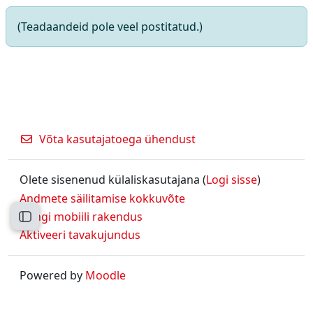
(Teadaandeid pole veel postitatud.)
Võta kasutajatoega ühendust
Olete sisenenud külaliskasutajana (
Logi sisse
)
Andmete säilitamise kokkuvõte
Hangi mobiili rakendus
Ava kursuse sisukord
Aktiveeri tavakujundus
Powered by
Moodle