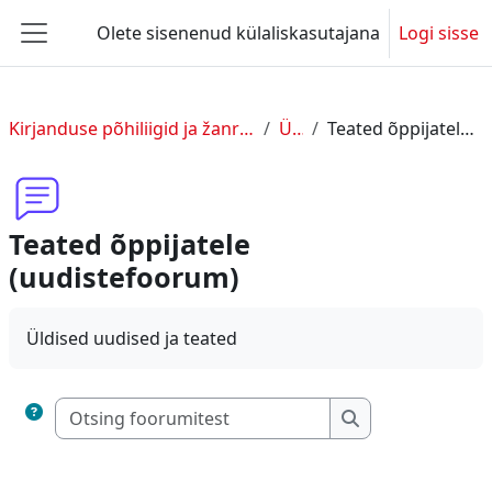
Jäta vahele peasisuni
Olete sisenenud külaliskasutajana
Logi sisse
Küljepaneel
Kirjanduse põhiliigid ja žanrid. 20. sajandi kirjandus.
Üldine
Teated õppijatele (uudistefoorum)
Teated õppijatele
(uudistefoorum)
Üldised uudised ja teated
Otsing foorumitest
Otsing foorumite