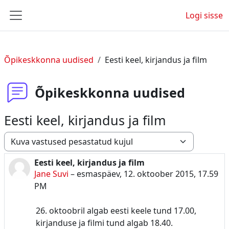
Jäta vahele peasisuni
Logi sisse
Küljepaneel
Õpikeskkonna uudised
Eesti keel, kirjandus ja film
Õpikeskkonna uudised
Eesti keel, kirjandus ja film
Kuvamisrežiim
Eesti keel, kirjandus ja film
Vastuste arv 0
Jane Suvi
–
esmaspäev, 12. oktoober 2015, 17.59
PM
26. oktoobril algab eesti keele tund 17.00,
kirjanduse ja filmi tund algab 18.40.