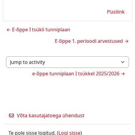
Püsilink
← E-õppe I tsükli tunniplaan
E-õppe 1. perioodi arvestused →
Jump to activity
e-õppe tunniplaan I tsükkel 2025/2026 →
Võta kasutajatoega ühendust
Te pole sisse logitud. (
Logi sisse
)