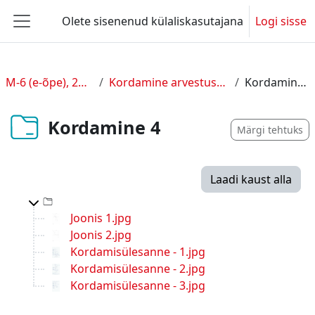
Jäta vahele peasisuni
Olete sisenenud külaliskasutajana
Logi sisse
Küljepaneel
M-6 (e-õpe), 2026
Kordamine arvestuseks
Kordamine 4
Kordamine 4
Märgi tehtuks
Laadi kaust alla
Top-level directory
Joonis 1.jpg
Joonis 2.jpg
Kordamisülesanne - 1.jpg
Kordamisülesanne - 2.jpg
Kordamisülesanne - 3.jpg