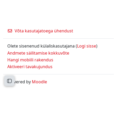
Võta kasutajatoega ühendust
Olete sisenenud külaliskasutajana (
Logi sisse
)
Andmete säilitamise kokkuvõte
Hangi mobiili rakendus
Aktiveeri tavakujundus
Powered by
Moodle
Ava kursuse sisukord