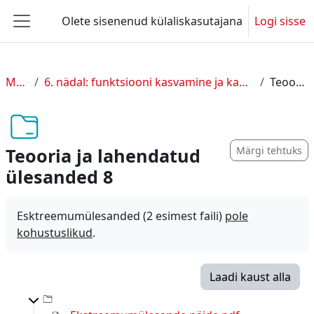
Jäta vahele peasisuni
Olete sisenenud külaliskasutajana
Logi sisse
Küljepaneel
M-6 (e-õpe), 2026
6. nädal: funktsiooni kasvamine ja kahanemine; teine tuletis; funktsiooni ekstreemumite leidmine teise tuletise kaudu; funktsiooni uurimine (27. aprill - 3. mai 2026)
Teooria ja lahendatud ülesanded 8
Teooria ja lahendatud
Märgi tehtuks
ülesanded 8
Esktreemumülesanded (2 esimest faili)
pole
kohustuslikud
.
Laadi kaust alla
Top-level directory