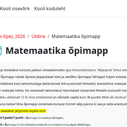
Kooli sisevõrk
Kooli koduleht
e-õpe), 2026
Üldine
Matemaatika õpimapp
Matemaatika õpimapp
p esitatakse kursuse jooksul ülevaatamiseks i
gas konsultatsioonis.
V
äljaspool Tartut el
Õpimapp näitab õpilase järjepidavat tööd ja seetõttu õpimappi fähtajast hiljem esitad
töölehed koos lahendustega (lahendused A4-ruudulistel lehtedel), teoreetiline materja
 materjali kohta. Ka iseseisvalt lahendatud täiendavad ülesanded Moodle kursuselt lis
okku vähemalt 12 lk ilma tiitelleheta)
on võimalik saada kuni 36 punkti Vihik v
õi üksikud
na loetav! Ilma õpimappi esitamata kursuse hinnet välja panna ei saa ja seda arvestuste
saadakse järgmiste asjade eest:
kt/1 punkt/
1 punkt
– õ
pimapp on esitatud tähtajaks;
ti – õ
pimapp on korrektselt ja loetavalt vormistatud ning algab tiitellehega;