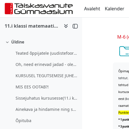
Jäta vahele peasisuni
Avaleht
Kalender
11.i klassi matemaatika 6. kursus (e-õpe) 2025/26
M-6 (
Üldine
Ahenda
Teated õppijatele (uudistefoorum)
Oh, need erinevad jadad - oleks pea mul seda ...
Õpimap
KURSUSEL TEGUTSEMISE JUHEND1. Tutvun Moodles oleva...
tehtut.
tehtud 
MIS EES OOTAB?!
kursuse
Sissejuhatus kursusesse(11.i klass - e-õpe):
eest (
k
raamatu
Ainekava ja hindamine ning saavutatavad õpitulemused kursuse lõpuks
Punkte 
* 1 pun
Õpituba
* 3 punk