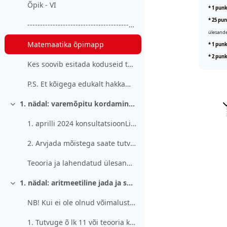
Õpik - VI
* 1 punk
* 25 pun
-----------------------------------------Matemaati...
ülesande
Matemaatika õpimapp
* 1 punk
* 2 punk
Kes soovib esitada koduseid töid läbi matemaatilis...
P.S. Et kõigega edukalt hakkama saada, on tar...
1. nädal: varemõpitu kordamine; arvjada mõiste (23.-29.. märts 2026
Ahenda
1. aprilli 2024 konsultatsioonLiitu koosolekuga ko...
2. Arvjada mõistega saate tutvuda õ lk 10 või teoo...
Teooria ja lahendatud ülesanded 1
1. nädal: aritmeetiline jada ja selle üldliikme valem (23.-29. . mätts 2026
Ahenda
NB! Kui ei ole olnud võimalust võtta kooli raamatu...
1. Tutvuge õ lk 11 või teooria kaustas olevate mat...