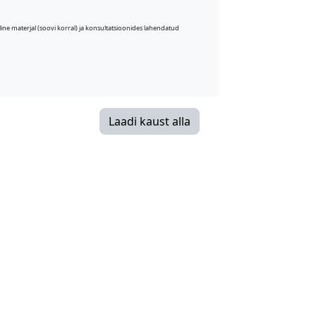
ne materjal (soovi korral) ja konsultatsioonides lahendatud
Laadi kaust alla