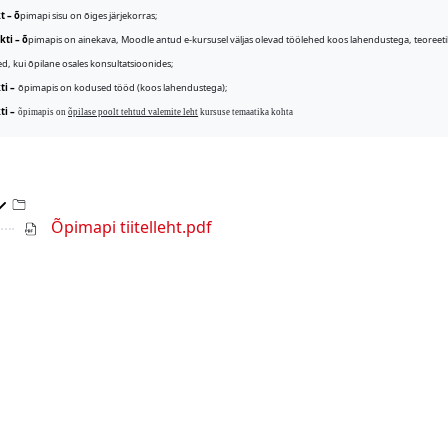
t – õ
pimapi sisu on õiges järjekorras;
kti – õ
pimapis on ainekava, Moodle antud e-kursusel väljas olevad töölehed koos lahendustega, teoreetili
d, kui õpilane osales konsultatsioonides;
ti –
õpimapis on kodused tööd (koos lahendustega);
ti –
õpimapis on
õpilase poolt tehtud valemite leht
kursuse temaatika kohta
Top-level directory
Õpimapi tiitelleht.pdf