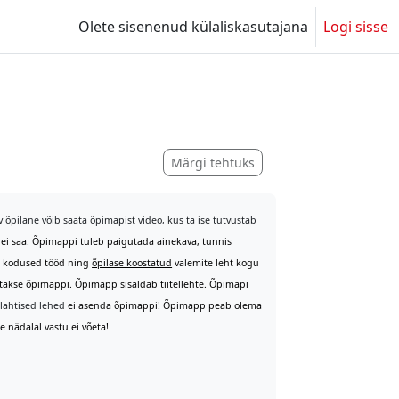
Olete sisenenud külaliskasutajana
Logi sisse
Märgi tehtuks
av õpilane võib saata õpimapist video, kus ta ise tutvustab
a ei saa. Õpimappi tuleb paigutada ainekava, tunnis
l, kodused tööd ning
õpilase koostatud
valemite leht kogu
atakse õpimappi. Õpimapp sisaldab tiitellehte. Õpimapi
 lahtised lehed
ei asenda õpimappi! Õpimapp peab olema
 nädalal vastu ei võeta!