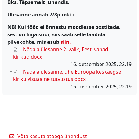
üks. Täpsemalt juhendis.
Ülesanne annab 7/8punkti.
NB! Kui tööd ei õnnestu moodlesse postitada,
sest on liiga suur, siis saab selle laadida
pilvekohta, mis asub
siin.
Nädala ülesanne 2. valik, Eesti vanad
kirikud.docx
16. detsember 2025, 22.19
Nädala ülesanne, ühe Euroopa keskaegse
kiriku visuaalne tutvustus.docx
16. detsember 2025, 22.19
Võta kasutajatoega ühendust