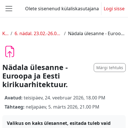
Jäta vahele peasisuni
Olete sisenenud külaliskasutajana
Logi sisse
Küljepaneel
KUL I
6. nädal. 23.02.-26.02. Romaani ja gooti stiil.
Nädala ülesanne - Euroopa ja Eesti kirikuarhitektuur.
Nädala ülesanne -
Märgi tehtuks
Euroopa ja Eesti
kirikuarhitektuur.
Avatud:
teisipäev, 24. veebruar 2026, 18.00 PM
Tähtaeg:
neljapäev, 5. märts 2026, 21.00 PM
Valikus on kaks ülesannet, esitada tuleb vaid