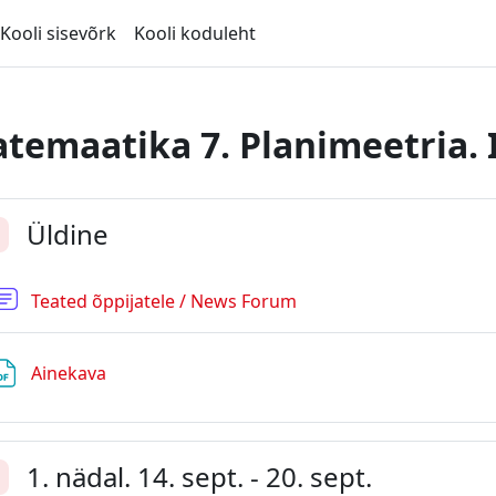
Kooli sisevõrk
Kooli koduleht
temaatika 7. Planimeetria. 
ction outline
Üldine
enda
Foorum
Teated õppijatele / News Forum
Fail
Ainekava
1. nädal. 14. sept. - 20. sept.
enda