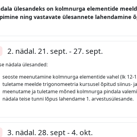
dala ülesandeks on kolmnurga elementide meelde
pimine ning vastavate ülesannete lahendamine õpi
2. nädal. 21. sept. - 27. sept.
enda
se nädala ülesanded:
seoste meenutamine kolmnurga elementide vahel (lk 12-1
tuletame meelde trigonomeetria kursusel õpitud siinus- ja
meenutame ja tuletame mõned kolmnurga pindala valemid
nädala teise tunni lõpus lahendame 1. arvestusülesande.
3. nädal. 28. sept - 4. okt.
enda