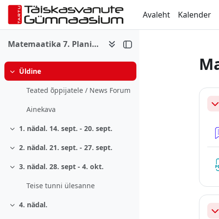
Jäta vahele peasisuni
Avaleht
Kalender
Matemaatika 7. Planimeetria. Integraal.
Ma
Üldine
Ahenda
Se
Teated õppijatele / News Forum
Ah
Ainekava
1. nädal. 14. sept. - 20. sept.
Ahenda
2. nädal. 21. sept. - 27. sept.
Ahenda
3. nädal. 28. sept - 4. okt.
Ahenda
Teise tunni ülesanne
4. nädal.
Ahenda
Ah