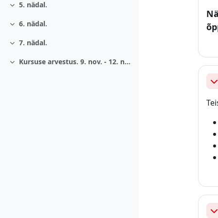
5. nädal.
Ahenda
Nä
6. nädal.
õp
Ahenda
7. nädal.
Ahenda
Kursuse arvestus. 9. nov. - 12. nov.
Ahenda
Ah
Tei
Ah