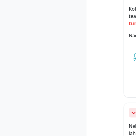
Kol
tea
tu
Nä
Ah
Nel
la