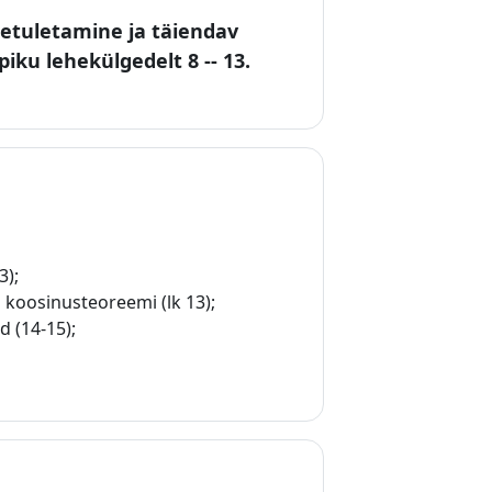
tuletamine ja täiendav
ku lehekülgedelt 8 -- 13.
3);
 koosinusteoreemi (lk 13);
 (14-15);