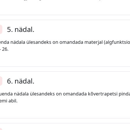
5. nädal.
enda
enda nädala ülesandeks on omandada materjal (algfunktsioo
- 26.
6. nädal.
enda
enda nädala ülesandeks on omandada kõvertrapetsi pindal
emi abil.