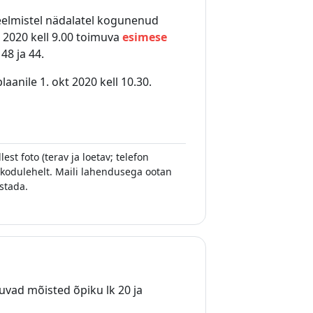
elmistel nädalatel kogunenud
 2020 kell 9.00 toimuva
esimese
48 ja 44.
laanile 1. okt 2020 kell 10.30.
st foto (terav ja loetav; telefon
li kodulehelt. Maili lahendusega ootan
estada.
ad mõisted õpiku lk 20 ja