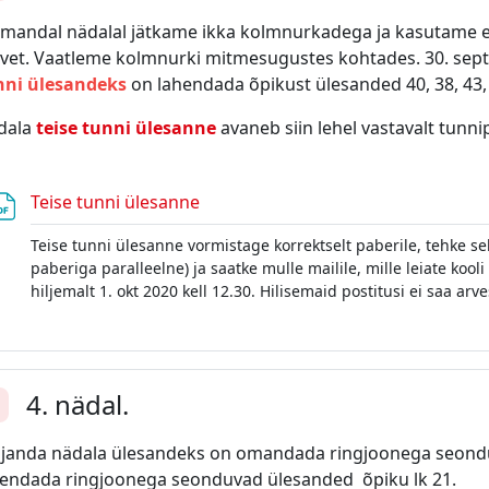
mandal nädalal jätkame ikka kolmnurkadega ja kasutame e
vet. Vaatleme kolmnurki mitmesugustes kohtades. 30. sept
nni ülesandeks
on lahendada õpikust ülesanded 40, 38, 43, 
dala
teise tunni ülesanne
avaneb siin lehel vastavalt tunnip
Fail
Teise tunni ülesanne
Teise tunni ülesanne vormistage korrektselt paberile, tehke selle
paberiga paralleelne) ja saatke mulle mailile, mille leiate koo
hiljemalt 1. okt 2020 kell 12.30. Hilisemaid postitusi ei saa arv
4. nädal.
enda
janda nädala ülesandeks on omandada ringjoonega seonduv
hendada ringjoonega seonduvad ülesanded õpiku lk 21.