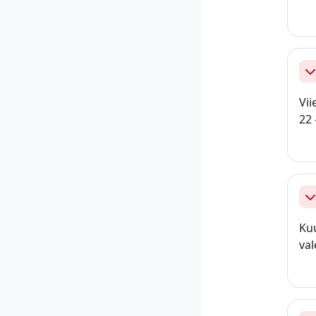
Ah
Vii
22 
Ah
Kuu
val