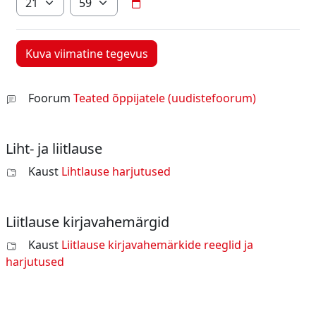
Foorum
Teated õppijatele (uudistefoorum)
Liht- ja liitlause
Kaust
Lihtlause harjutused
Liitlause kirjavahemärgid
Kaust
Liitlause kirjavahemärkide reeglid ja
harjutused