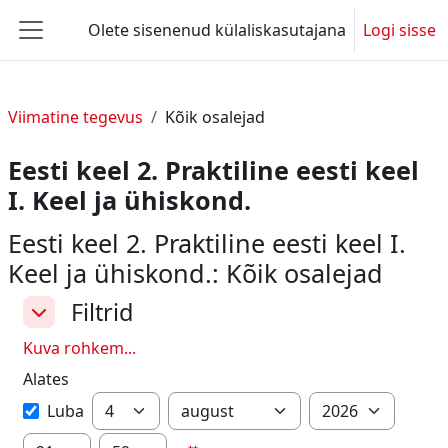
Jäta vahele peasisuni
Olete sisenenud külaliskasutajana
Logi sisse
Küljepaneel
Viimatine tegevus
Kõik osalejad
Eesti keel 2. Praktiline eesti keel
I. Keel ja ühiskond.
Eesti keel 2. Praktiline eesti keel I.
Keel ja ühiskond.: Kõik osalejad
Filtrid
Filtrid
Filtrid
Kuva rohkem...
Alates
Alates
Päev
Kuu
Aasta
Luba
Tund
Minut