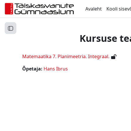
Jäta vahele peasisuni
Avaleht
Kooli sisev
Ava kursuse sisukord
Kursuse te
Matemaatika 7. Planimeetria. Integraal.
Õpetaja:
Hans Ibrus