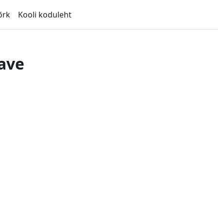
õrk
Kooli koduleht
ave