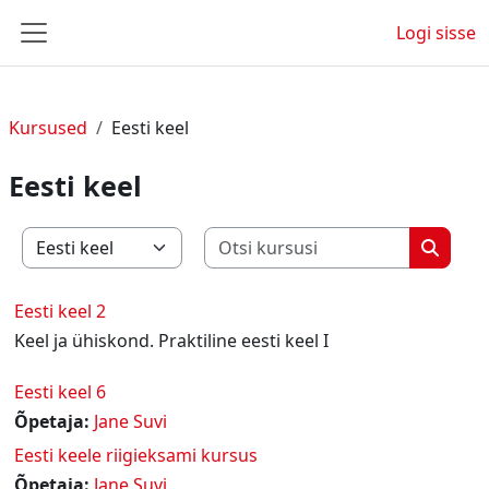
Jäta vahele peasisuni
Logi sisse
Küljepaneel
Kursused
Eesti keel
Eesti keel
Otsi kurs
Kursuste kategooriad
Otsi ku
Eesti keel 2
Keel ja ühiskond. Praktiline eesti keel I
Eesti keel 6
Õpetaja:
Jane Suvi
Eesti keele riigieksami kursus
Õpetaja:
Jane Suvi