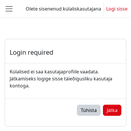
Jäta vahele peasisuni
Olete sisenenud külaliskasutajana
Logi sisse
Küljepaneel
Login required
Külalised ei saa kasutajaprofiile vaadata.
Jätkamiseks logige sisse täieõigusliku kasutaja
kontoga.
Tühista
Jätka